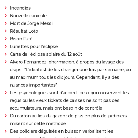
nouvelle pour les fans, l'attente sera encore longue
Incendies
Princesse Mononoké
Nouvelle canicule
Les Bad Guys
Mort de Jorge Messi
Raya et le dernier dragon : dans les coulisses du film
Résultat Loto
Disney
Bison Futé
Lunettes pour l'éclipse
Carte de l'éclipse solaire du 12 août
Alvaro Fernandez, pharmacien, à propos du lavage des
draps : "L'idéal est de les changer une fois par semaine, ou
au maximum tous les dix jours. Cependant, il y a des
nuances importantes"
Les psychologues sont d'accord : ceux qui conservent les
reçus ou les vieux tickets de caisses ne sont pas des
accumulateurs, mais ont besoin de contrôle
Du carton au lieu du gazon : de plus en plus de jardiniers
misent sur cette méthode
Des policiers déguisés en buisson verbalisent les