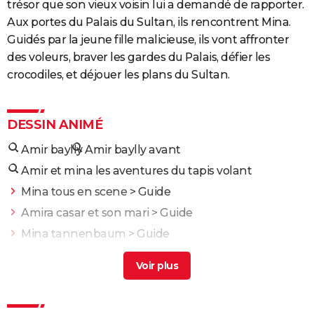
trésor que son vieux voisin lui a demandé de rapporter.
Aux portes du Palais du Sultan, ils rencontrent Mina.
Guidés par la jeune fille malicieuse, ils vont affronter
des voleurs, braver les gardes du Palais, défier les
crocodiles, et déjouer les plans du Sultan.
DESSIN ANIMÉ
Amir baylly
Amir baylly avant
Amir et mina les aventures du tapis volant
Mina tous en scene
> Guide
Amira casar et son mari
> Guide
Mina tannenbaum
> Guide
Amir arison the beast in me
> Guide
Allan quatermain et les mines du roi salomon
>
Guide