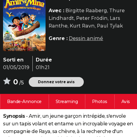
City break
Voyage de noces
Climat
Destinations
Voyage nature
Forum
+
PHOTO
Avec :
Birgitte Raaberg, Thure
Lindhardt, Peter Frödin, Lars
GUIDES D'ACHAT
Ranthe, Kurt Ravn, Paul Tylak
BONS PLANS
Genre :
Dessin animé
CARTE DE VOEUX
Carte Bonne année
Carte Pâques
Carte de Noël
Carte Saint-Valentin
Carte d'anniversaire
DICTIONNAIRE
Sorti en
Durée
01/05/2019
01h21
Biographies
Expressions
Dictionnaire
Citations
Proverbes
PROGRAMME TV
0
COPAINS D'AVANT
Donnez votre avis
/5
Se connecter
Collèges
Universités
Service militaire
S'inscrire
Lycées
Primaires
Entreprises
Avis de recherche
AVIS DE DÉCÈS
Bande-Annonce
Streaming
Photos
Avis
FORUM
Synopsis
- Amir, un jeune garçon intrépide, s'envole
Lifestyle
Sport
Television
Cinema
Bricolage
Culture
Auto
Voyage
sur un tapis volant et entame un incroyable voyage en
compagnie de Raya, sa chèvre, à la recherche d'un