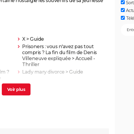
taine nostalgie les souvenirs de sa jeunesse
Sort
Act
Télé
X
> Guide
Prisoners : vous n'avez pas tout
compris ? La fin du film de Denis
Villeneuve expliquée
> Accueil -
Thriller
ilm ?
Lady mary divorce
> Guide
e
 4,7/5,
Kaamelott deuxième volet (partie 1) :
 film
quand voir la partie 2 au cinéma ?
ande-
Asteroid City : critiques, séances,
..
streaming, bande-annonce, casting,
avis...
g,
Un triomphe