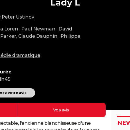
Lady L
:
Peter Ustinov
a Loren
,
Paul Newman
,
David
l Parker,
Claude Dauphin
,
Philippe
édie dramatique
urée
1h45
ez votre avis
Vos
avis
NEW
spectable, l'ancienne blanchisseuse d'une