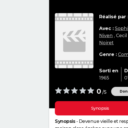
Réalisé par 
Avec :
Sophi
Niven
, Ceci
Noiret
Genre :
Com
Sorti en
D
1965
0
0
Donn
/5
Synopsis
Synopsis
- Devenue vieille et re