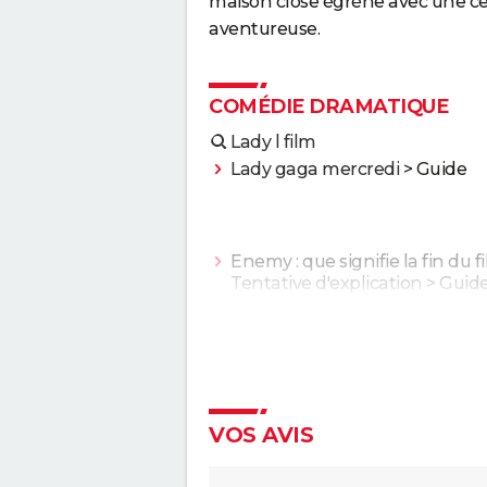
maison close égrène avec une cer
aventureuse.
COMÉDIE DRAMATIQUE
Lady l film
Lady gaga mercredi
> Guide
Enemy : que signifie la fin du f
Tentative d'explication
> Guid
Une bataille après l'autre : noté
le gagnant des Oscars était "le
plus fou de l'année" selon les
critiques
Second tour : date de sortie, b
annonce, casting, intrigue, avis.
VOS AVIS
Sans filtre : critiques, streamin