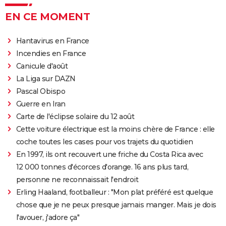
Princesse Mononoké
EN CE MOMENT
Les Bad Guys
Raya et le dernier dragon : dans les coulisses du film
Hantavirus en France
Disney
Incendies en France
Canicule d'août
La Liga sur DAZN
Pascal Obispo
Guerre en Iran
Carte de l'éclipse solaire du 12 août
Cette voiture électrique est la moins chère de France : elle
coche toutes les cases pour vos trajets du quotidien
En 1997, ils ont recouvert une friche du Costa Rica avec
12 000 tonnes d'écorces d'orange. 16 ans plus tard,
personne ne reconnaissait l'endroit
Erling Haaland, footballeur : "Mon plat préféré est quelque
chose que je ne peux presque jamais manger. Mais je dois
l'avouer, j'adore ça"