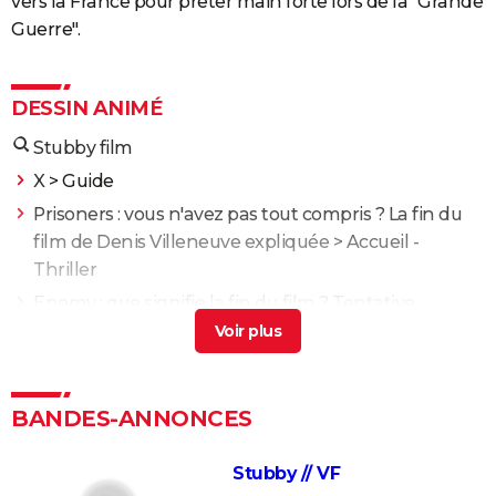
vers la France pour prêter main forte lors de la "Grande
Guerre".
DESSIN ANIMÉ
Stubby film
X
> Guide
Prisoners : vous n'avez pas tout compris ? La fin du
film de Denis Villeneuve expliquée
> Accueil -
Thriller
Enemy : que signifie la fin du film ? Tentative
d'explication
> Guide
XXL
> Guide
Propre : découvrez ce drame chilien glaçant sur
BANDES-ANNONCES
Netflix
> Guide
Dragons 3 : verra-t-on un jour une suite en dessin
Stubby // VF
animé ? Le réalisateur donne son avis