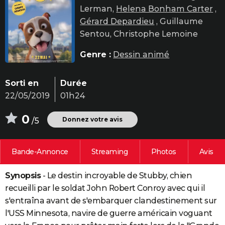
Lerman,
Helena Bonham Carter
,
City break
Voyage de noces
Climat
Destinations
Voyage nature
Forum
+
PHOTO
Gérard Depardieu
, Guillaume
GUIDES D'ACHAT
Sentou, Christophe Lemoine
BONS PLANS
Genre :
Dessin animé
CARTE DE VOEUX
Sorti en
Durée
Carte Bonne année
Carte Pâques
Carte de Noël
Carte Saint-Valentin
Carte d'anniversaire
DICTIONNAIRE
22/05/2019
01h24
Biographies
Expressions
Dictionnaire
Citations
Proverbes
PROGRAMME TV
0
Donnez votre avis
/5
COPAINS D'AVANT
Bande-Annonce
Streaming
Photos
Avis
Se connecter
Collèges
Universités
Service militaire
S'inscrire
Lycées
Primaires
Entreprises
Avis de recherche
AVIS DE DÉCÈS
Synopsis
- Le destin incroyable de Stubby, chien
FORUM
recueilli par le soldat John Robert Conroy avec qui il
Lifestyle
Sport
Television
Cinema
Bricolage
Culture
Auto
Voyage
s'entraîna avant de s'embarquer clandestinement sur
l'USS Minnesota, navire de guerre américain voguant