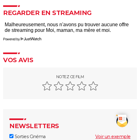
Yorgos Lanthimos
REGARDER EN STREAMING
May December
The Truman Show
Breakfast Club : synopsis, casting, streaming, avis...
Powered by
Big Fish
Lost in Translation : synopsis, casting, bande-
VOS AVIS
annonce, streaming, avis...
Juno
NOTEZ CE FILM
Rémi sans famille : bande-annonce et date de sortie
du film
NEWSLETTERS
Sorties Cinéma
Voir un exemple