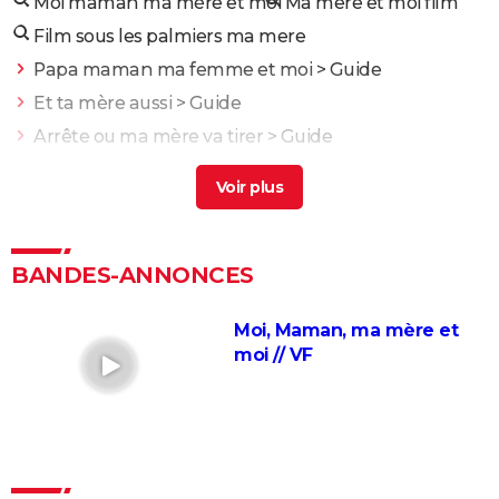
Moi maman ma mère et moi
Ma mere et moi film
Film sous les palmiers ma mere
Papa maman ma femme et moi
> Guide
Et ta mère aussi
> Guide
Arrête ou ma mère va tirer
> Guide
Sa mère ou moi
> Guide
Maman, j'ai raté l'avion
> Accueil - Film pour enfant
Une bataille après l'autre : noté 4,7/5, le gagnant des
Oscars était "le film plus fou de l'année" selon les
BANDES-ANNONCES
critiques
Kaamelott deuxième volet (partie 1) : quand voir la
Moi, Maman, ma mère et
partie 2 au cinéma ?
moi // VF
Second tour : date de sortie, bande-annonce,
casting, intrigue, avis...
Asteroid City : critiques, séances, streaming, bande-
annonce, casting, avis...