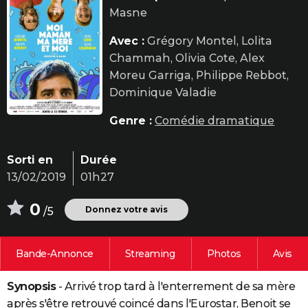
Masne
City break
Voyage de noces
Climat
Destinations
Voyage nature
Forum
+
PHOTO
Avec :
Grégory Montel, Lolita
GUIDES D'ACHAT
Chammah, Olivia Cote, Alex
BONS PLANS
Moreu Garriga, Philippe Rebbot,
Dominique Valadie
CARTE DE VOEUX
Genre :
Comédie dramatique
Carte Bonne année
Carte Pâques
Carte de Noël
Carte Saint-Valentin
Carte d'anniversaire
DICTIONNAIRE
Biographies
Expressions
Dictionnaire
Citations
Proverbes
PROGRAMME TV
Sorti en
Durée
13/02/2019
01h27
COPAINS D'AVANT
0
Se connecter
Collèges
Universités
Service militaire
S'inscrire
Lycées
Primaires
Entreprises
Avis de recherche
Donnez votre avis
/5
AVIS DE DÉCÈS
FORUM
Bande-Annonce
Streaming
Photos
Avis
Lifestyle
Sport
Television
Cinema
Bricolage
Culture
Auto
Voyage
Synopsis
- Arrivé trop tard à l'enterrement de sa mère
après s'être retrouvé coincé dans l'Eurostar, Benoit se