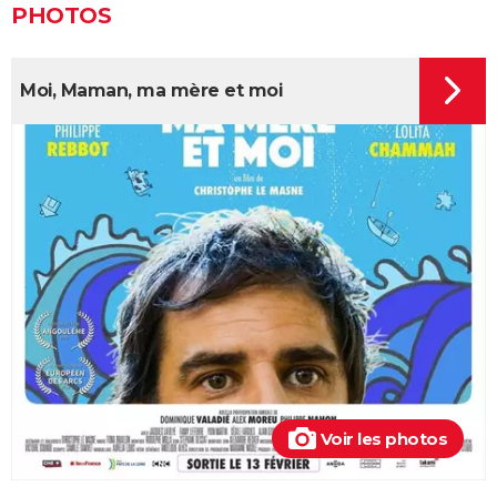
Sans filtre : critiques, streaming, casting, avis...
PHOTOS
Un triomphe
Anora : streaming, casting, intrigue... Tout sur le film
Moi, Maman, ma mère et moi
Little Miss Sunshine
The Phoenician Scheme : faut-il voir le dernier Wes
Anderson ? Notre critique
Billy Elliot
En roue libre
"Pauvres créatures" : de quoi parle ce film étrange
avec Emma Stone ?
Captain Fantastic : synopsis, casting, bande-
annonce, streaming, avis...
Le Fabuleux Destin d'Amélie Poulain : synopsis,
casting, bande-annonce, streaming...
Voir les photos
Les goûts et les couleurs
Kinds of Kindness : notre critique du dernier film de