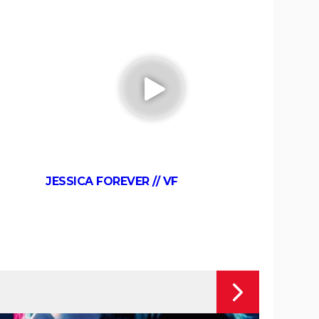
le tournage a été difficile pour les
acteurs ?
 :
La Ligne verte
ussi
sting,
Dracula
Le Labyrinthe de Pan
JESSICA FOREVER // VF