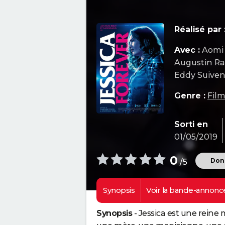
Réalisé par 
Avec :
Aomi 
Augustin Ra
Eddy Suive
Genre :
Film
Sorti en
01/05/2019
0
Donn
/5
Synopsis
Voir la
bande-annonc
Synopsis
- Jessica est une reine m