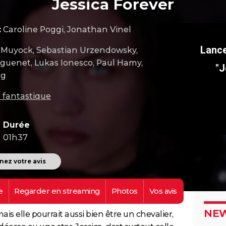
Jessica Forever
:
Caroline Poggi, Jonathan Vinel
Muyock, Sebastian Urzendowsky,
guenet, Lukas Ionesco, Paul Hamy,
"J
ng
 fantastique
Durée
01h37
ez votre avis
e
Regarder en
streaming
Photos
Vos
avis
NEW
ais elle pourrait aussi bien être un chevalier,