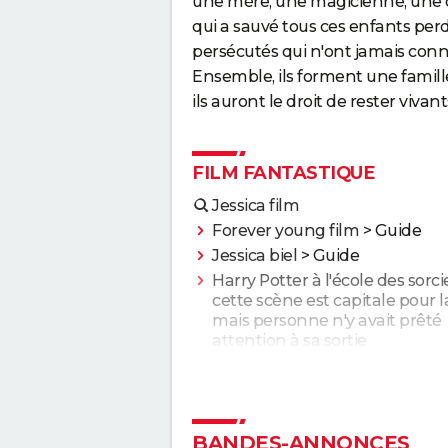
une mère, une magicienne, une dée
qui a sauvé tous ces enfants perdu
persécutés qui n'ont jamais conn
Ensemble, ils forment une famil
ils auront le droit de rester vivant
FILM FANTASTIQUE
Jessica film
Forever young film
> Guide
Jessica biel
> Guide
Harry Potter à l'école des sorcie
cette scène est capitale pour la
mais personne n'y avait prêté
attention à sa sortie
Les Animaux fantastiques 3 :
pourquoi Johnny Depp a été
remplacé par Mads Mikkelsen
Donjons & Dragons le film : crit
BANDES-ANNONCES