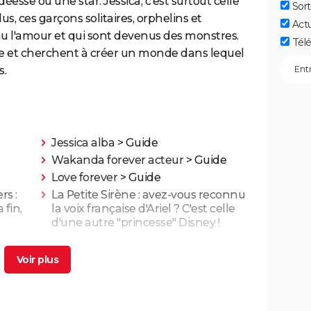
sse ou une star. Jessica, c'est surtout celle
Sort
s, ces garçons solitaires, orphelins et
Act
u l'amour et qui sont devenus des monstres.
Télé
le et cherchent à créer un monde dans lequel
s.
Jessica alba
> Guide
Wakanda forever acteur
> Guide
Love forever
> Guide
rs :
La Petite Sirène : avez-vous reconnu
 fin,
la voix française d'Ariel ? C'est celle
d'une autre "princesse" Disney !
Beetlejuice 2 : la suite du film culte de
Tim Burton vaut-elle le coup ?
 ?
iques,
Le Seigneur des Anneaux 1 : pourquoi