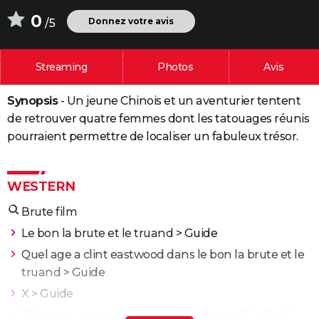
City break
Voyage de noces
Climat
Destinations
Voyage nature
Forum
+
0
PHOTO
Donnez votre avis
/5
GUIDES D'ACHAT
Streaming
Photos
Avis
BONS PLANS
Synopsis
- Un jeune Chinois et un aventurier tentent
CARTE DE VOEUX
de retrouver quatre femmes dont les tatouages réunis
Carte Bonne année
Carte Pâques
Carte de Noël
Carte Saint-Valentin
Carte d'anniversaire
DICTIONNAIRE
pourraient permettre de localiser un fabuleux trésor.
Biographies
Expressions
Dictionnaire
Citations
Proverbes
PROGRAMME TV
WESTERN
COPAINS D'AVANT
Brute film
Se connecter
Collèges
Universités
Service militaire
S'inscrire
Lycées
Primaires
Entreprises
Avis de recherche
AVIS DE DÉCÈS
Le bon la brute et le truand
> Guide
FORUM
Quel age a clint eastwood dans le bon la brute et le
truand
> Guide
Lifestyle
Sport
Television
Cinema
Bricolage
Culture
Auto
Voyage
X
> Guide
Prisoners : vous n'avez pas tout compris ? La fin du