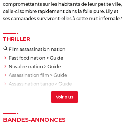
compromettants sur les habitants de leur petite ville,
celle-ci sombre rapidement dans la folie pure. Lily et
ses camarades survivront-elles à cette nuit infernale?
THRILLER
Film assassination nation
Fast food nation
> Guide
Novalee nation
> Guide
Assassination film
> Guide
Assassination tango
> Guide
Assassination classroom our time streaming
> Guide
Le Prestige : avez-vous bien compris le film ? Les
explications sur la fin
Get Out
BANDES-ANNONCES
Enemy : que signifie la fin du film ? Tentative