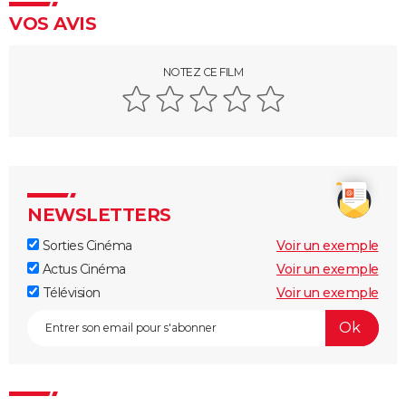
Old boy
VOS AVIS
Maigret : synopsis, casting, Depardieu, avis...
NOTEZ CE FILM
The Dog Stars : le thriller de Ridley Scott se dévoile
dans une nouvelle bande-annonce
NEWSLETTERS
Sorties Cinéma
Voir un exemple
Actus Cinéma
Voir un exemple
Télévision
Voir un exemple