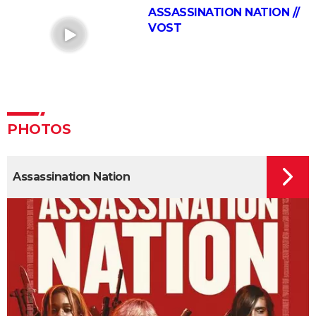
d'explication
ASSASSINATION NATION //
VOST
Fargo : les frères Coen se moquent totalement des
spectateurs dans le générique, êtes-vous tombé
dans le panneau ?
Un simple accident : Palme d'or, bande-annonce,
streaming, séances, avis...
13 jours, 13 nuits : la prochaine superproduction
PHOTOS
française se dévoile dans une bande-annonce
électrique
Assassination Nation
Mort sur le Nil : casting, séances, streaming, bande-
annonce, avis...
Parasite : après le film, où en est le projet de série
pour HBO ?
Insaisissables 3 : de premières images du braquage
magique et une date de sortie annoncée
Decision to leave