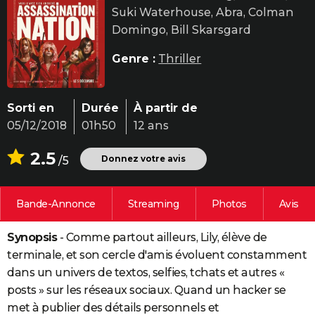
Suki Waterhouse, Abra, Colman
City break
Voyage de noces
Climat
Destinations
Voyage nature
Forum
+
PHOTO
Domingo, Bill Skarsgard
GUIDES D'ACHAT
Genre :
Thriller
BONS PLANS
CARTE DE VOEUX
Sorti en
Durée
À partir de
05/12/2018
01h50
12 ans
Carte Bonne année
Carte Pâques
Carte de Noël
Carte Saint-Valentin
Carte d'anniversaire
DICTIONNAIRE
2.5
Biographies
Expressions
Dictionnaire
Citations
Proverbes
Donnez votre avis
/5
PROGRAMME TV
COPAINS D'AVANT
Bande-Annonce
Streaming
Photos
Avis
Se connecter
Collèges
Universités
Service militaire
S'inscrire
Lycées
Primaires
Entreprises
Avis de recherche
AVIS DE DÉCÈS
Synopsis
- Comme partout ailleurs, Lily, élève de
FORUM
terminale, et son cercle d'amis évoluent constamment
Lifestyle
Sport
Television
Cinema
Bricolage
Culture
Auto
Voyage
dans un univers de textos, selfies, tchats et autres «
posts » sur les réseaux sociaux. Quand un hacker se
met à publier des détails personnels et