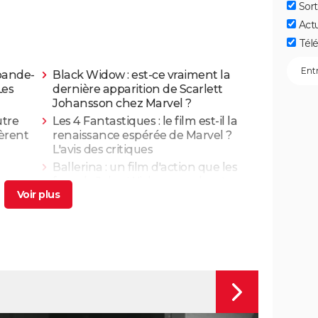
Sort
Act
Télé
 bande-
Black Widow : est-ce vraiment la
Les
dernière apparition de Scarlett
Johansson chez Marvel ?
utre
Les 4 Fantastiques : le film est-il la
fèrent
renaissance espérée de Marvel ?
L'avis des critiques
Ballerina : un film d'action que les
ues,
fans de John Wick ne voudront pas
rater
t-il
Superman : est-ce que cette nouvelle
de la
version vaut le coup ? Voici ce qu'en
pensent les critiques
once :
Mission Impossible 8 : Tom Cruise
s et
refuse de répondre à cette question
que tout le monde se pose
Mission Impossible 7 : casting, avis,