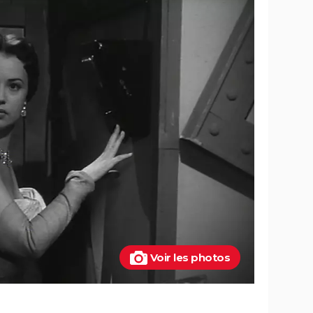
 la
bande-annonce, suite, critique...
e-
Tomb Raider : synopsis, Alicia
n ne
Vikander, streaming, avis... Tout sur le
au MCU
film sur Lara Croft
scènes
Uncharted : faut-il connaître le jeu
tiques,
avant de voir le film ?
Ant-Man 3 : critiques, scène post-
lm avec
générique, bande-annonce, casting...
asting,
Top Gun Maverick : Tom Cruise a-t-il
hotos,
vraiment piloté des avions pour les
besoins du film ?
sur la
Doctor Strange 2 : que signifient les
scènes post-génériques ? On vous
s la
explique
Voir les photos
ite
Kraven le chasseur : le film Marvel
 du
s'offre une sanglante bande-
annonce, quelle date de sortie ?