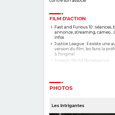
contre son associé
FILM D'ACTION
Fast and Furious 10 : séances,
annonce, streaming, cameo... 
infos
Justice League : il existe une a
version du film, les fans la pré
à l'original
Jurassic World Renaissance :
intrigue, streaming, avis, critiq
casting...
La Planète des Singes 2024 : es
indispensable de voir le reste 
saga avant de voir ce film ?
PHOTOS
Everything Everywhere All at 
explication du film aux 7 Oscar
de sa fin
Les Intrigantes
Deadpool et Wolverine : est-il