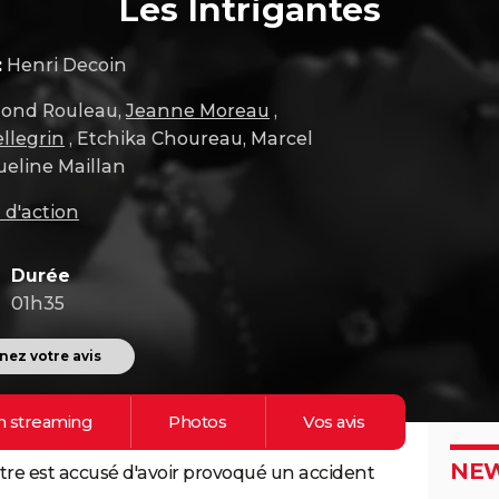
Les Intrigantes
:
Henri Decoin
ond Rouleau,
Jeanne Moreau
,
llegrin
, Etchika Choureau, Marcel
ueline Maillan
 d'action
Durée
01h35
ez votre avis
n
streaming
Photos
Vos
avis
NEW
âtre est accusé d'avoir provoqué un accident