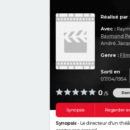
Réalisé par 
Avec :
Raym
Raymond Pe
André, Jacq
Genre :
Film
Sorti en
07/04/1954
0
Donn
/5
Synopsis
Regarder e
Synopsis
- Le directeur d'un thé