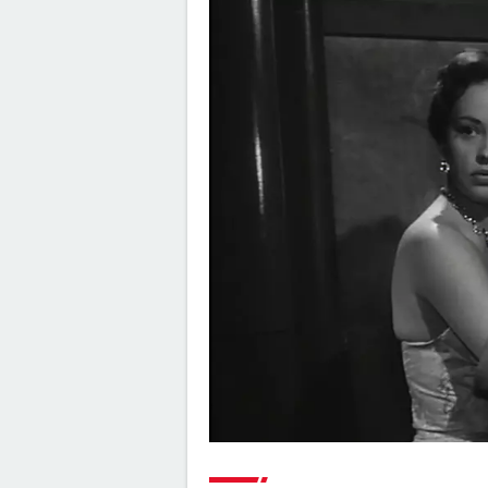
vraiment indispensable de voir
scène post-générique ?
Avengers Doomsday : la band
annonce est enfin sortie, et o
comprend plus grand chose 
Shang Chi : synopsis, casting, 
post-générique, streaming, cri
Disney+...
Venom : synopsis, casting,
streaming, avis... Tout sur le fi
Tom Hardy
Fast and Furious 9 : synopsis, c
bande-annonce, streaming, p
avis...
Hunger Games, Lever de soleil 
Moisson : Effie, Haymitch... des
personnages bien connus dan
bande-annonce
Gladiator 2 : pourquoi cette su
risque-t-elle de diviser les fans
film culte ?