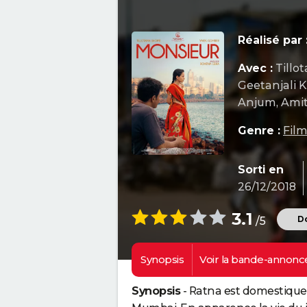
Réalisé par 
Avec :
Tillo
Geetanjali 
Anjum, Amit
Genre :
Fil
Sorti en
26/12/2018
3.1
Do
/5
Synopsis
Voir la
bande-annonc
Synopsis
- Ratna est domestique c