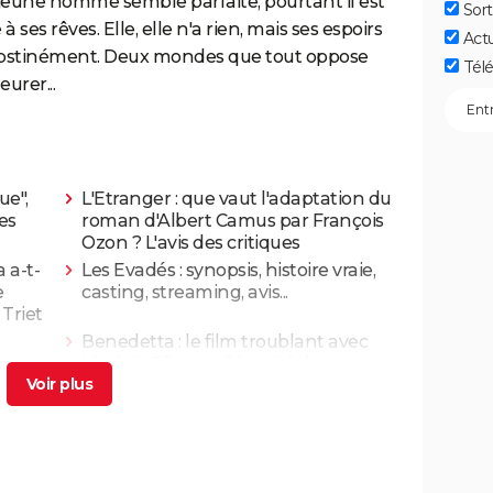
jeune homme semble parfaite, pourtant il est
Sort
 ses rêves. Elle, elle n'a rien, mais ses espoirs
Act
 obstinément. Deux mondes que tout oppose
Télé
eurer...
ue",
L'Etranger : que vaut l'adaptation du
ues
roman d'Albert Camus par François
Ozon ? L'avis des critiques
 a-t-
Les Evadés : synopsis, histoire vraie,
e
casting, streaming, avis...
 Triet
Benedetta : le film troublant avec
Virginie Efira est-il inspiré d'une
histoire vraie ?
cache
Borgo : intrigue, histoire vraie, casting,
 ne l'a
avis... Les infos sur le film
riller
Titanic : "ça a été un cauchemar à