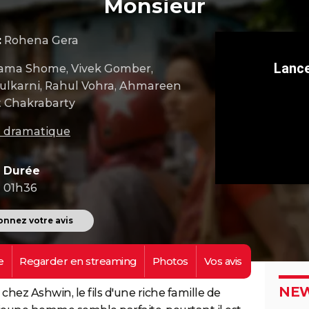
Monsieur
:
Rohena Gera
tama Shome, Vivek Gomber,
Kulkarni, Rahul Vohra, Ahmareen
 Chakrabarty
m dramatique
Durée
01h36
nnez votre avis
e
Regarder en
streaming
Photos
Vos
avis
NEW
hez Ashwin, le fils d'une riche famille de