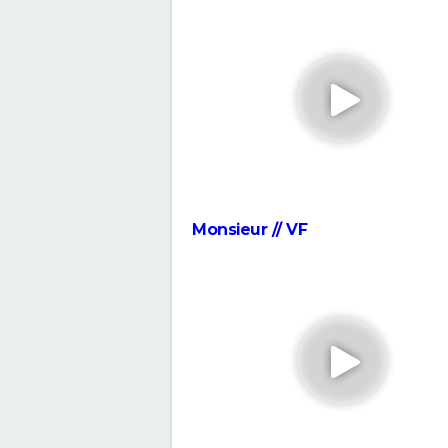
érotique porté par Nicole Kid
divise les critiques
The Brutalist : la critique est
unanime, voici pourquoi il faut
absolument voir ce film au ci
The Father : synopsis, casting,
critiques, bande-annonce, sea
streaming...
"Babylon" : critiques, séances, a
casting, streaming, bande-
Monsieur // VF
annonce...
La chambre d'à côté : faut-il voi
dernier Pedro Almodóvar ? Ce
disent les critiques presse
Le Comte de Monte-Cristo : le 
avec Pierre Niney est-il inspiré
histoire vraie ?
Le Parrain
Peter von Kant