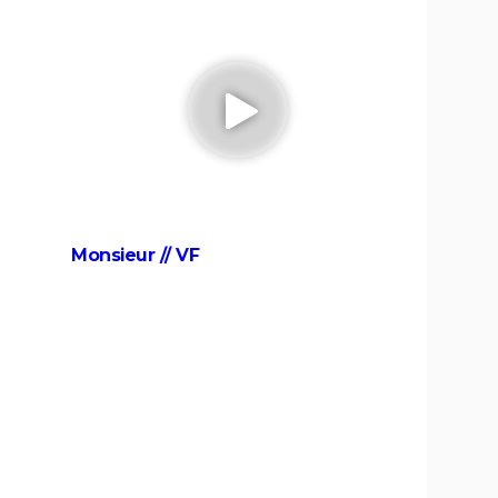
man,
tourner", Kate Winslet a un mauvais
souvenir de cette scène devenue
culte
La Haine
néma
Les Passagers de la nuit
nce,
vis,
Rocky
Monsieur // VF
r le
The Whale
 qu'en
film
Juré n°2 : s'agit-il (véritablement) du
 d'une
dernier film de Clint Eastwood ?
Il était une fois en Amérique
Nomadland : synopsis, casting,
Oscars, photos, streaming, avis...