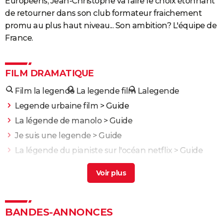
Européens, Jean-Christophe va faire le choix étonnant
de retourner dans son club formateur fraichement
promu au plus haut niveau... Son ambition? L'équipe de
France.
FILM DRAMATIQUE
Film la legende
La legende film
Lalegende
Legende urbaine film
> Guide
La légende de manolo
> Guide
Je suis une legende
> Guide
La légende du pianiste sur l'océan netflix
> Guide
La legende de zorro
> Guide
L'Odyssée : "chef d'oeuvre épique", "expérience
brute"... Les critiques sont unanimes
L'Etranger : que vaut l'adaptation du roman d'Albert
BANDES-ANNONCES
Camus par François Ozon ? L'avis des critiques