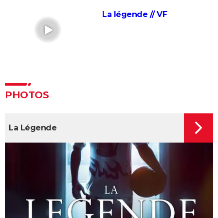
Anatomie d'une chute : Sandra a-t-elle vraiment tué
La légende // VF
son mari ? Ce qu'en dit la réalisatrice Justine Triet
Les Evadés : synopsis, histoire vraie, casting,
streaming, avis...
Voyage au bout de l'enfer
Benedetta : le film troublant avec Virginie Efira est-il
inspiré d'une histoire vraie ?
PHOTOS
Forrest Gump : une erreur se cache dans le film,
presque personne ne l'a remarquée
La Légende
Borgo : intrigue, histoire vraie, casting, avis... Les infos
sur le film
"Sexy", "navrant"... "Babygirl", thriller érotique porté
par Nicole Kidman, divise les critiques
Titanic : "ça a été un cauchemar à tourner", Kate
Winslet a un mauvais souvenir de cette scène
devenue culte