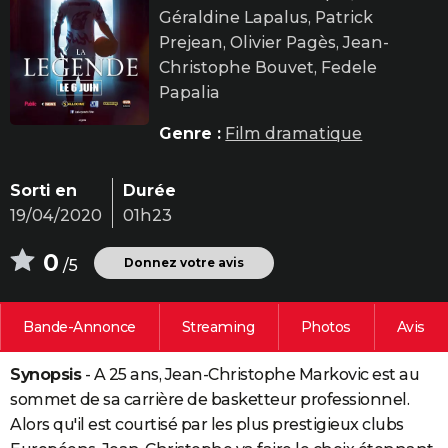
Géraldine Lapalus, Patrick
City break
Voyage de noces
Climat
Destinations
Voyage nature
Forum
+
PHOTO
Prejean, Olivier Pagès, Jean-
GUIDES D'ACHAT
Christophe Bouvet, Fedele
Papalia
BONS PLANS
Genre :
Film dramatique
CARTE DE VOEUX
Carte Bonne année
Carte Pâques
Carte de Noël
Carte Saint-Valentin
Carte d'anniversaire
DICTIONNAIRE
Sorti en
Durée
19/04/2020
01h23
Biographies
Expressions
Dictionnaire
Citations
Proverbes
PROGRAMME TV
0
Donnez votre avis
/5
COPAINS D'AVANT
Se connecter
Collèges
Universités
Service militaire
S'inscrire
Lycées
Primaires
Entreprises
Avis de recherche
AVIS DE DÉCÈS
Bande-Annonce
Streaming
Photos
Avis
FORUM
Synopsis
- A 25 ans, Jean-Christophe Markovic est au
Lifestyle
Sport
Television
Cinema
Bricolage
Culture
Auto
Voyage
sommet de sa carrière de basketteur professionnel.
Alors qu'il est courtisé par les plus prestigieux clubs