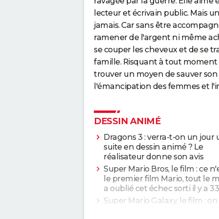
ravagée par la guerre. Elle aime é
lecteur et écrivain public. Mais un
jamais. Car sans être accompagné
ramener de l'argent ni même ache
se couper les cheveux et de se tra
famille. Risquant à tout moment
trouver un moyen de sauver son 
l'émancipation des femmes et l'i
DESSIN ANIMÉ
Dragons 3 : verra-t-on un jour
suite en dessin animé ? Le
réalisateur donne son avis
Super Mario Bros, le film : ce n'
le premier film Mario, tout le
a oublié cet échec sorti il y a 3
Super Mario Galaxy, le film : o
prend pour des idiots (critique