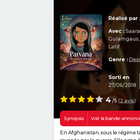
Réalisé par 
Avec :
Saara
Gulamgaus, 
Latif
Genre :
Des
Sorti en
27/06/2018
4
/5
(
2 avis
)
Synopsis
Voir la
bande-annonc
En Afghanistan, sous le régime t