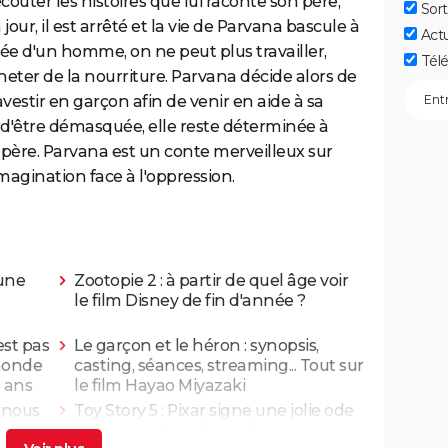
couter les histoires que lui raconte son père,
Sort
 jour, il est arrêté et la vie de Parvana bascule à
Act
e d'un homme, on ne peut plus travailler,
Télé
ter de la nourriture. Parvana décide alors de
vestir en garçon afin de venir en aide à sa
 d'être démasquée, elle reste déterminée à
père. Parvana est un conte merveilleux sur
magination face à l'oppression.
 une
Zootopie 2 : à partir de quel âge voir
le film Disney de fin d'année ?
est pas
Le garçon et le héron : synopsis,
 monde
casting, séances, streaming... Tout sur
3 ans
le film Hayao Miyazaki
n nous
Toy Story 5 : Pixar signe une jolie ode
)
à l'imagination des enfants, notre