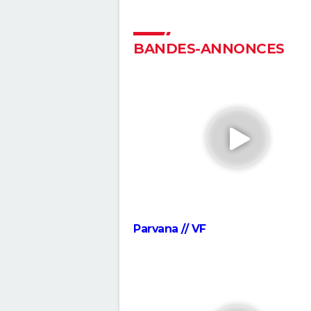
"Spider-Man : Across the
Spiderverse" : séances, stream
critique, avis, bande-annonce...
BANDES-ANNONCES
Élémentaire : deux acteurs fra
très connus font les voix des
personnages, les avez-vous
reconnus ?
Des minions et des monstres :
partir de quel âge votre enfan
peut-il voir le film ?
Your Name
Zootopie : synopsis, casting, b
Parvana // VF
annonce, photos, streaming, avi
Akira
Luca : synopsis, casting, bande
annonce, streaming, Disney+,