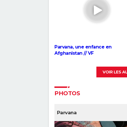
interview, DVD...
Le Géant de fer
Buzz l'éclair : à partir de quel â
le spin-off de Toy Story ?
Toy Story 4 : une suite à voir ? 
critiques
Parvana, une enfance en
Afghanistan // VF
Spider-Man Beyond the Spide
Verse : mauvaise nouvelle pour
fans, l'attente sera encore lo
Les Bad Guys
VOIR LES 
PHOTOS
Parvana