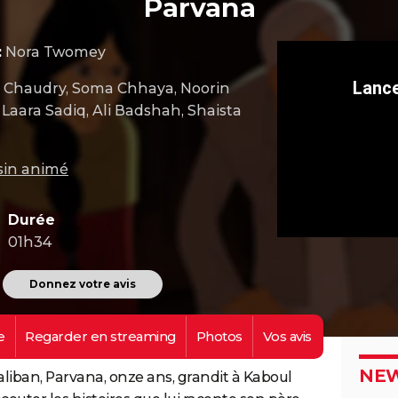
Parvana
:
Nora Twomey
 Chaudry, Soma Chhaya, Noorin
Laara Sadiq, Ali Badshah, Shaista
sin animé
Durée
01h34
Donnez votre avis
e
Regarder en
streaming
Photos
Vos
avis
NEW
aliban, Parvana, onze ans, grandit à Kaboul