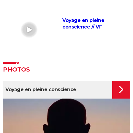
Inside Job
Faites le mur !
Voyage en pleine
Super Size Me
conscience // VF
Le Chagrin et la Pitié
Salam
Microcosmos, le peuple de l'herbe
Lost in la Mancha
PHOTOS
Voyage en pleine conscience