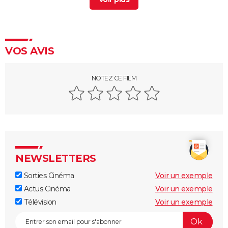
Mon nom est personne : tout le monde se trompe
en pensant que Sergio Leone a réalisé ce western
culte sorti il y a 53 ans
Killers of the Flower Moon : date de sortie, trailer,
VOS AVIS
séances, streaming, critiques et avis...
Les Frères Sisters
NOTEZ CE FILM
Et pour quelques dollars de plus
Impitoyable : Gene Hackman a terrifié Morgan
Freeman sur le tournage
Il était une fois dans l'Ouest
Les Sept Mercenaires
NEWSLETTERS
Le Bon, la Brute et le Truand (version intégrale)
Sorties Cinéma
Voir un exemple
Rio Bravo
Actus Cinéma
Voir un exemple
Télévision
Voir un exemple