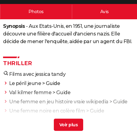
City break
Voyage de noces
Climat
Destinations
Voyage nature
Forum
+
PHOTO
Photos
Avis
GUIDES D'ACHAT
Synopsis
- Aux Etats-Unis, en 1951, une journaliste
BONS PLANS
découvre une filière d'accueil d'anciens nazis. Elle
décide de mener l'enquête, aidée par un agent du FBI.
CARTE DE VOEUX
Carte Bonne année
Carte Pâques
Carte de Noël
Carte Saint-Valentin
Carte d'anniversaire
DICTIONNAIRE
THRILLER
Biographies
Expressions
Dictionnaire
Citations
Proverbes
PROGRAMME TV
Films avec jessica tandy
COPAINS D'AVANT
Le péril jeune
> Guide
Val kilmer femme
> Guide
Se connecter
Collèges
Universités
Service militaire
S'inscrire
Lycées
Primaires
Entreprises
Avis de recherche
AVIS DE DÉCÈS
Une femme en jeu histoire vraie wikipedia
> Guide
FORUM
Une femme noire en colère film
> Guide
Lifestyle
Sport
Television
Cinema
Bricolage
Culture
Auto
Voyage
Un homme et une femme
> Guide
Le Prestige : avez-vous bien compris le film ? Les
explications sur la fin