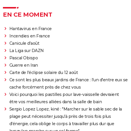
Drive : Ryan Gosling conduit-il vraiment dans le
film ?
EN CE MOMENT
American Nightmare
Old boy
Hantavirus en France
Maigret : synopsis, casting, Depardieu, avis...
Incendies en France
Canicule d'août
The Dog Stars : le thriller de Ridley Scott se dévoile
La Liga sur DAZN
dans une nouvelle bande-annonce
Pascal Obispo
Guerre en Iran
Carte de l'éclipse solaire du 12 août
Ce sont les plus beaux jardins de France : l'un d'entre eux se
cache forcément près de chez vous
Voici pourquoi les pastilles pour lave-vaisselle devraient
être vos meilleures alliées dans la salle de bain
Sergio Lopez Lopez, kiné : "Marcher sur le sable sec de la
plage peut nécessiter jusqu'à près de trois fois plus
d'énergie, cela oblige le corps à travailler plus dur que
lorsqu'on marche sur un sol ferme"