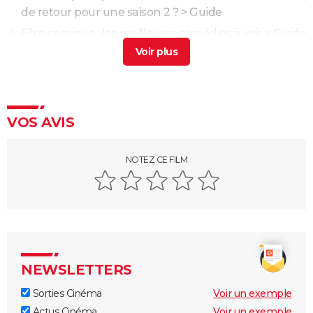
de retour pour une saison 2 ?
> Guide
Film comique : les meilleures comédies à voir
> Guide
The Bear : "il est temps que ça se termine", cet
acteur s'exprime sur la fin de la série
> Guide
Films Netflix : les meilleurs à voir en streaming
>
Guide
VOS AVIS
Donne-moi des ailes : l'histoire vraie qui a inspiré
Nicolas Vanier
NOTEZ CE FILM
Armageddon
NEWSLETTERS
Sorties Cinéma
Voir un exemple
Actus Cinéma
Voir un exemple