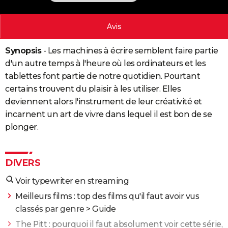
City break
Voyage de noces
Climat
Destinations
Voyage nature
Forum
+
PHOTO
Avis
GUIDES D'ACHAT
Synopsis
- Les machines à écrire semblent faire partie
BONS PLANS
d'un autre temps à l'heure où les ordinateurs et les
CARTE DE VOEUX
tablettes font partie de notre quotidien. Pourtant
certains trouvent du plaisir à les utiliser. Elles
Carte Bonne année
Carte Pâques
Carte de Noël
Carte Saint-Valentin
Carte d'anniversaire
DICTIONNAIRE
deviennent alors l'instrument de leur créativité et
Biographies
Expressions
Dictionnaire
Citations
Proverbes
incarnent un art de vivre dans lequel il est bon de se
PROGRAMME TV
plonger.
COPAINS D'AVANT
Se connecter
Collèges
Universités
Service militaire
S'inscrire
Lycées
Primaires
Entreprises
Avis de recherche
AVIS DE DÉCÈS
DIVERS
FORUM
Voir typewriter en streaming
Lifestyle
Sport
Television
Cinema
Bricolage
Culture
Auto
Voyage
Meilleurs films : top des films qu'il faut avoir vus
classés par genre
> Guide
The Pitt : pourquoi il faut absolument voir cette série,