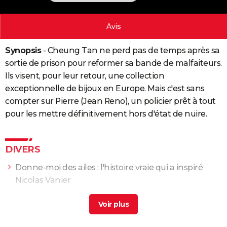
City break
Voyage de noces
Climat
Destinations
Voyage nature
Forum
+
PHOTO
Avis
GUIDES D'ACHAT
Synopsis
- Cheung Tan ne perd pas de temps après sa
BONS PLANS
sortie de prison pour reformer sa bande de malfaiteurs.
CARTE DE VOEUX
Ils visent, pour leur retour, une collection
exceptionnelle de bijoux en Europe. Mais c'est sans
Carte Bonne année
Carte Pâques
Carte de Noël
Carte Saint-Valentin
Carte d'anniversaire
DICTIONNAIRE
compter sur Pierre (Jean Reno), un policier prêt à tout
Biographies
Expressions
Dictionnaire
Citations
Proverbes
pour les mettre définitivement hors d'état de nuire.
PROGRAMME TV
COPAINS D'AVANT
DIVERS
Se connecter
Collèges
Universités
Service militaire
S'inscrire
Lycées
Primaires
Entreprises
Avis de recherche
AVIS DE DÉCÈS
Donne-moi des ailes : l'histoire vraie qui a inspiré
FORUM
Nicolas Vanier
Lifestyle
Sport
Television
Cinema
Bricolage
Culture
Auto
Voyage
Armageddon