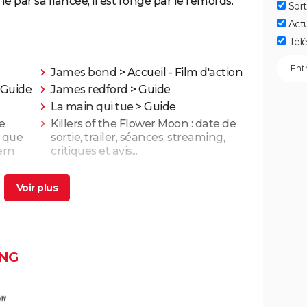
par sa fiancée, il est rongé par le remords.
Sort
Act
Télé
James bond
> Accueil - Film d'action
 Guide
James redford
> Guide
La main qui tue
> Guide
e
Killers of the Flower Moon : date de
 que
sortie, trailer, séances, streaming,
ern
critiques et avis...
Et pour quelques dollars de plus
a
Il était une fois dans l'Ouest
e
Le Bon, la Brute et le Truand (version
NG
intégrale)