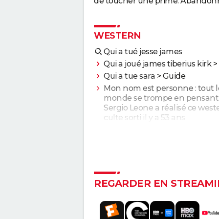
de toucher une prime. Abandonné 
WESTERN
Qui a tué jesse james
Qui a joué james tiberius kirk
>
Qui a tue sara
> Guide
Mon nom est personne : tout l
monde se trompe en pensant
Sergio Leone a réalisé ce west
culte sorti il y a 53 ans
Les Frères Sisters
Impitoyable : Gene Hackman 
terrifié Morgan Freeman sur l
tournage
Les Sept Mercenaires
REGARDER EN STREAMI
Rio Bravo