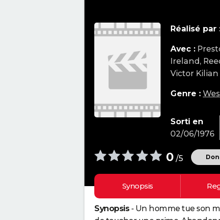
Réalisé par 
Avec :
Prest
Ireland, Re
Victor Kilian
Genre :
Wes
Sorti en
02/06/1976
0
Donn
/5
Synopsis
Reg
Synopsis
- Un homme tue son meil