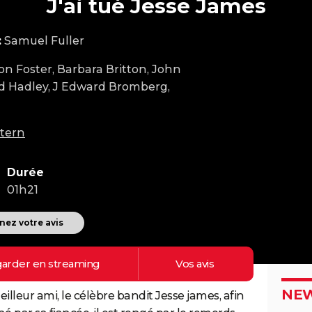
J'ai tué Jesse James
:
Samuel Fuller
on Foster, Barbara Britton, John
ed Hadley, J Edward Bromberg,
tern
Durée
01h21
ez votre avis
arder en
streaming
Vos
avis
NEW
leur ami, le célèbre bandit Jesse james, afin