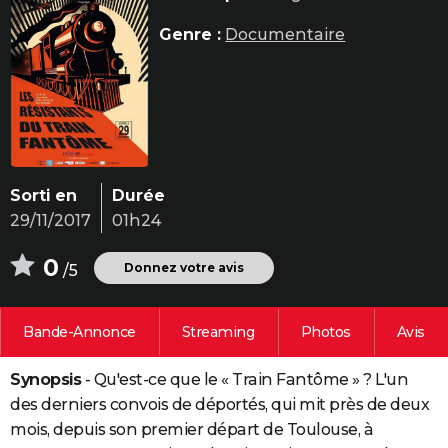
City break
Voyage de noces
Climat
Destinations
Voyage nature
Forum
+
PHOTO
Genre :
Documentaire
GUIDES D'ACHAT
BONS PLANS
CARTE DE VOEUX
Carte Bonne année
Carte Pâques
Carte de Noël
Carte Saint-Valentin
Carte d'anniversaire
DICTIONNAIRE
Sorti en
Durée
29/11/2017
01h24
Biographies
Expressions
Dictionnaire
Citations
Proverbes
PROGRAMME TV
0
COPAINS D'AVANT
Donnez votre avis
/5
Se connecter
Collèges
Universités
Service militaire
S'inscrire
Lycées
Primaires
Entreprises
Avis de recherche
AVIS DE DÉCÈS
Bande-Annonce
Streaming
Photos
Avis
FORUM
Synopsis
- Qu'est-ce que le « Train Fantôme » ? L'un
Lifestyle
Sport
Television
Cinema
Bricolage
Culture
Auto
Voyage
des derniers convois de déportés, qui mit près de deux
mois, depuis son premier départ de Toulouse, à