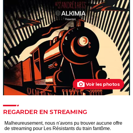
Inside Job
Faites le mur !
Super Size Me
Le Chagrin et la Pitié
Salam
Microcosmos, le peuple de l'herbe
Lost in la Mancha
Voir les photos
REGARDER EN STREAMING