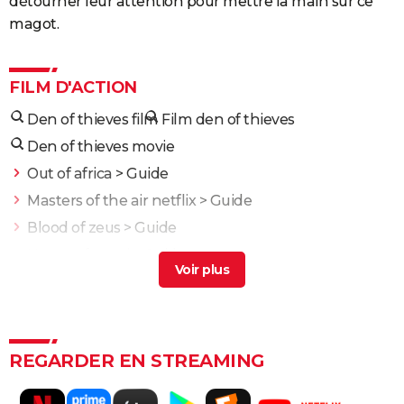
détourner leur attention pour mettre la main sur ce
magot.
FILM D'ACTION
Den of thieves film
Film den of thieves
Den of thieves movie
Out of africa
> Guide
Masters of the air netflix
> Guide
Blood of zeus
> Guide
House of gucci
> Guide
Man of steel
> Guide
Fast and Furious 10 : séances, bande-annonce,
streaming, cameo... Les infos
REGARDER EN STREAMING
Black Widow : est-ce vraiment la dernière apparition
de Scarlett Johansson chez Marvel ?