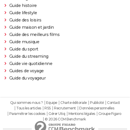
John Wick 4 : casting, avis, critiques, suite, séances,
Guide histoire
streaming...
Guide lifestyle
Black Panther 2 : de quoi est mort l'acteur Chadwick
Guide des loisirs
Boseman ?
Guide maison et jardin
Furiosa : que vaut le prequel de "Mad Max Fury
Guide des meilleurs films
Road" ? Notre critique
Guide musique
Guide du sport
The Batman : intrigue, casting, avis, streaming,
Guide du streaming
bande-annonce...
Guide vie quotidienne
Piège de cristal
Guides de voyage
Batman v Superman : le crossover de super-héros a-
Guide du voyageur
t-il une suite ?
Morbius : y a-t-il une scène post-générique à la fin du
film ?
Qui sommes-nous ?
Equipe
Charte éditoriale
Publicité
Contact
Spider-Man No Way Home : où voir le film en VOD
Tous les articles
RSS
Recrutement
Données personnelles
streaming et à quel prix ?
Paramétrer les cookies
Gérer Utiq
Mentions légales
Groupe Figaro
© 2026 CCM Benchmark
Les Éternels : que signifient les scènes post-
générique ? Explications