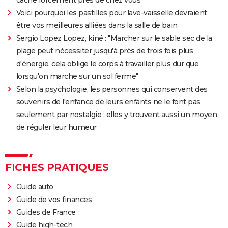
annonce, streaming, photos, avis...
Voici pourquoi les pastilles pour lave-vaisselle devraient
Top Gun Maverick : Tom Cruise a-t-il vraiment piloté
être vos meilleures alliées dans la salle de bain
des avions pour les besoins du film ?
Sergio Lopez Lopez, kiné : "Marcher sur le sable sec de la
Hunger Games, Lever de soleil sur la Moisson : Effie,
plage peut nécessiter jusqu'à près de trois fois plus
Haymitch... des personnages bien connus dans la
d'énergie, cela oblige le corps à travailler plus dur que
bande-annonce
lorsqu'on marche sur un sol ferme"
Selon la psychologie, les personnes qui conservent des
Doctor Strange 2 : que signifient les scènes post-
souvenirs de l'enfance de leurs enfants ne le font pas
génériques ? On vous explique
seulement par nostalgie : elles y trouvent aussi un moyen
Gladiator 2 : pourquoi cette suite risque-t-elle de
de réguler leur humeur
diviser les fans du film culte ?
Kraven le chasseur : le film Marvel s'offre une
sanglante bande-annonce, quelle date de sortie ?
FICHES PRATIQUES
Thunderbolts* : le dernier film Marvel vaut-il le
Guide auto
coup ? Les critiques sont (presque) unanimes
Guide de vos finances
Mad Max Fury Road : synopsis, casting, bande-
Guides de France
annonce, streaming, avis...
Guide high-tech