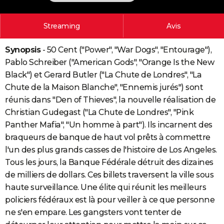
City break
Voyage de noces
Climat
Destinations
Voyage nature
Forum
+
PHOTO
Streaming
Avis
GUIDES D'ACHAT
Synopsis
- 50 Cent ("Power", "War Dogs", "Entourage"),
BONS PLANS
Pablo Schreiber ("American Gods", "Orange Is the New
CARTE DE VOEUX
Black") et Gerard Butler ("La Chute de Londres", "La
Chute de la Maison Blanche", "Ennemis jurés") sont
Carte Bonne année
Carte Pâques
Carte de Noël
Carte Saint-Valentin
Carte d'anniversaire
DICTIONNAIRE
réunis dans "Den of Thieves", la nouvelle réalisation de
Biographies
Expressions
Dictionnaire
Citations
Proverbes
Christian Gudegast ("La Chute de Londres", "Pink
PROGRAMME TV
Panther Mafia", "Un homme à part"). Ils incarnent des
COPAINS D'AVANT
braqueurs de banque de haut vol prêts à commettre
l'un des plus grands casses de l'histoire de Los Angeles.
Se connecter
Collèges
Universités
Service militaire
S'inscrire
Lycées
Primaires
Entreprises
Avis de recherche
AVIS DE DÉCÈS
Tous les jours, la Banque Fédérale détruit des dizaines
de milliers de dollars. Ces billets traversent la ville sous
FORUM
haute surveillance. Une élite qui réunit les meilleurs
Lifestyle
Sport
Television
Cinema
Bricolage
Culture
Auto
Voyage
policiers fédéraux est là pour veiller à ce que personne
ne s'en empare. Les gangsters vont tenter de