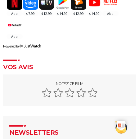
Justice League : il existe une autre version du film, les
fans la préfèrent à l'original
Les 4 Fantastiques : le film est-il la renaissance
espérée de Marvel ? L'avis des critiques
Jurassic World Renaissance : intrigue, streaming,
avis, critiques, casting...
Powered by
Ballerina : un film d'action que les fans de John Wick
ne voudront pas rater
VOS AVIS
La Planète des Singes 2024 : est-il indispensable de
voir le reste de la saga avant de voir ce film ?
NOTEZ CE FILM
Superman : est-ce que cette nouvelle version vaut le
coup ? Voici ce qu'en pensent les critiques
Everything Everywhere All at once : explication du
film aux 7 Oscars et de sa fin
Mission Impossible 8 : Tom Cruise refuse de répondre
à cette question que tout le monde se pose
NEWSLETTERS
Deadpool et Wolverine : est-il vraiment