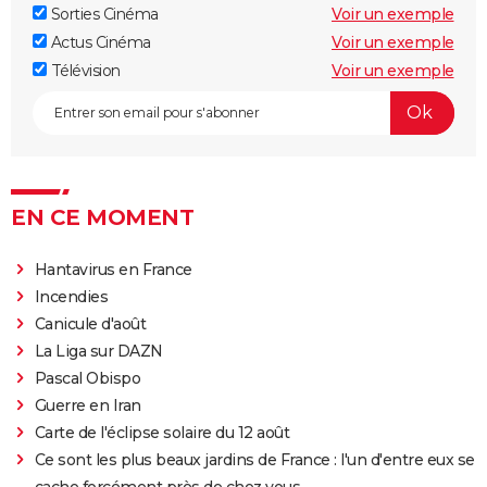
Sorties Cinéma
Voir un exemple
indispensable de voir la scène post-générique ?
Actus Cinéma
Voir un exemple
Mission Impossible 7 : casting, avis, bande-annonce,
Télévision
Voir un exemple
suite, critique...
Avengers Doomsday : la bande-annonce est enfin
sortie, et on ne comprend plus grand chose au MCU
Tomb Raider : synopsis, Alicia Vikander, streaming,
avis... Tout sur le film sur Lara Croft
EN CE MOMENT
Shang Chi : synopsis, casting, scènes post-générique,
streaming, critiques, Disney+...
Hantavirus en France
Uncharted : faut-il connaître le jeu avant de voir le
Incendies
film ?
Canicule d'août
La Liga sur DAZN
Venom : synopsis, casting, streaming, avis... Tout sur
Pascal Obispo
le film avec Tom Hardy
Guerre en Iran
Ant-Man 3 : critiques, scène post-générique, bande-
Carte de l'éclipse solaire du 12 août
annonce, casting...
Ce sont les plus beaux jardins de France : l'un d'entre eux se
Fast and Furious 9 : synopsis, casting, bande-
cache forcément près de chez vous