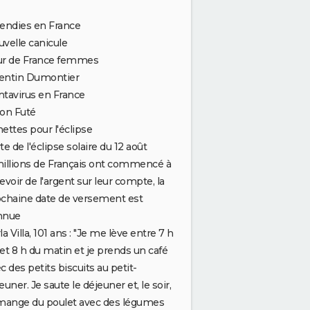
endies en France
velle canicule
ur de France femmes
entin Dumontier
tavirus en France
on Futé
ettes pour l'éclipse
te de l'éclipse solaire du 12 août
illions de Français ont commencé à
evoir de l'argent sur leur compte, la
chaine date de versement est
andie Nue -
Photo 5
nnue
la Villa, 101 ans : "Je me lève entre 7 h
et 8 h du matin et je prends un café
c des petits biscuits au petit-
euner. Je saute le déjeuner et, le soir,
mange du poulet avec des légumes