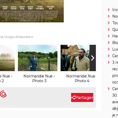
Inc
Nou
To
Qu
Han
éma / Acajou Productions
Bis
Lun
Car
3 m
rec
pro
 Nue -
Normandie Nue -
Normandie Nue -
Norm
 2
Photo 3
Photo 4
co
Car
30 
Partager
ave
déj
je 