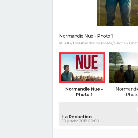
Normandie Nue - Photo 1
© SND / Les Films des Tournelles / France 2 Cin
Normandie Nue -
Normandie
Photo 1
Photo
La Rédaction
10 janvier 2018 00:00