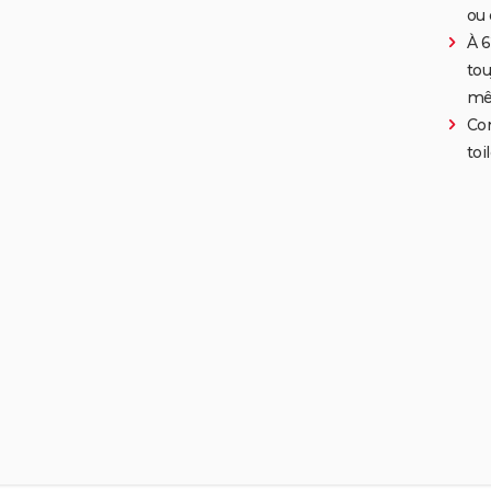
ou 
À 6
tou
mê
Co
toi