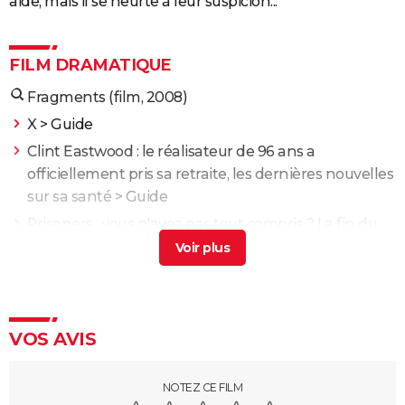
aide, mais il se heurte à leur suspicion...
FILM DRAMATIQUE
Fragments (film, 2008)
X
> Guide
Clint Eastwood : le réalisateur de 96 ans a
officiellement pris sa retraite, les dernières nouvelles
sur sa santé
> Guide
Prisoners : vous n'avez pas tout compris ? La fin du
film de Denis Villeneuve expliquée
> Accueil -
Thriller
Enemy : que signifie la fin du film ? Tentative
d'explication
> Guide
VOS AVIS
Films catastrophe : quels sont les meilleurs ? Notre
liste à voir
> Guide
NOTEZ CE FILM
L'Odyssée : "chef d'oeuvre épique", "expérience