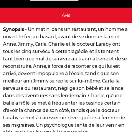
City break
Voyage de noces
Climat
Destinations
Voyage nature
Forum
+
PHOTO
Avis
GUIDES D'ACHAT
Synopsis
- Un matin, dans un restaurant, un homme a
BONS PLANS
ouvert le feu au hasard, avant de se donner la mort.
CARTE DE VOEUX
Anne, Jimmy, Carla, Charlie et le docteur Laraby ont
tous les cinq survécu à cette tragédie, et ils tentent
Carte Bonne année
Carte Pâques
Carte de Noël
Carte Saint-Valentin
Carte d'anniversaire
DICTIONNAIRE
tant bien que mal de survivre au traumatisme et de se
Biographies
Expressions
Dictionnaire
Citations
Proverbes
reconstruire. Anne, à force de raconter ce qui lui est
PROGRAMME TV
arrivé, devient impopulaire à l'école, tandis que son
COPAINS D'AVANT
meilleur ami Jimmy se replie sur lui-même. Carla, la
serveuse du restaurant, néglige son bébé et se lance
Se connecter
Collèges
Universités
Service militaire
S'inscrire
Lycées
Primaires
Entreprises
Avis de recherche
AVIS DE DÉCÈS
dans des aventures sans lendemain. Charlie, qu'une
balle a frôlé, se met à fréquenter les casinos, certain
FORUM
d'avoir la chance de son côté, tandis que le docteur
Lifestyle
Sport
Television
Cinema
Bricolage
Culture
Auto
Voyage
Laraby se met à caresser un rêve : guérir sa femme de
ses migraines. Un psychologue tente de leur venir en