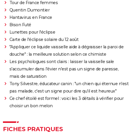
Tour de France femmes
Titanic : "ça a été un cauchemar à tourner", Kate
Quentin Dumontier
Winslet a un mauvais souvenir de cette scène
Hantavirus en France
devenue culte
Bison Futé
The Brutalist : la critique est unanime, voici pourquoi
Lunettes pour l'éclipse
il faut absolument voir ce film au cinéma
Carte de l'éclipse solaire du 12 août
La Haine
"Appliquer ce liquide vaisselle aide à dégraisser la paroi de
The Father : synopsis, casting, critiques, bande-
douche" : la meilleure solution selon ce chimiste
annonce, seance, streaming...
Les psychologues sont clairs : laisser la vaisselle sale
Les Passagers de la nuit
s'accumuler dans l'évier n'est pas un signe de paresse,
mais de saturation
"Babylon" : critiques, séances, avis, casting,
Tony Silvestre, éducateur canin : "un chien qui éternue n'est
streaming, bande-annonce...
pas malade, c'est un signe pour dire qu'il est heureux"
Rocky
Ce chef étoilé est formel : voici les 3 détails à vérifier pour
La chambre d'à côté : faut-il voir le dernier Pedro
choisir un bon melon
Almodóvar ? Ce qu'en disent les critiques presse
The Whale
Le Comte de Monte-Cristo : le film avec Pierre Niney
FICHES PRATIQUES