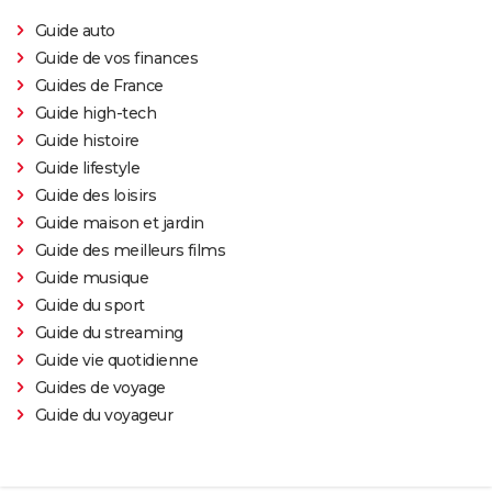
est-il inspiré d'une histoire vraie ?
Guide auto
Juré n°2 : s'agit-il (véritablement) du dernier film de
Guide de vos finances
Clint Eastwood ?
Guides de France
Le Parrain
Guide high-tech
Il était une fois en Amérique
Guide histoire
Guide lifestyle
Peter von Kant
Guide des loisirs
Nomadland : synopsis, casting, Oscars, photos,
Guide maison et jardin
streaming, avis...
Guide des meilleurs films
Sound of Metal
Guide musique
Slalom
Guide du sport
Oh Canada : que vaut le film avec Richard Gere et
Guide du streaming
Jacob Elordi présenté au Festival de Cannes ?
Guide vie quotidienne
Guides de voyage
Guide du voyageur