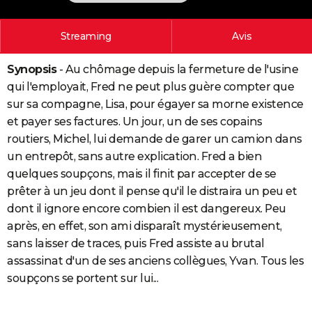
City break
Voyage de noces
Climat
Destinations
Voyage nature
Forum
+
PHOTO
Streaming
Avis
GUIDES D'ACHAT
Synopsis
- Au chômage depuis la fermeture de l'usine
BONS PLANS
qui l'employait, Fred ne peut plus guère compter que
CARTE DE VOEUX
sur sa compagne, Lisa, pour égayer sa morne existence
et payer ses factures. Un jour, un de ses copains
Carte Bonne année
Carte Pâques
Carte de Noël
Carte Saint-Valentin
Carte d'anniversaire
DICTIONNAIRE
routiers, Michel, lui demande de garer un camion dans
Biographies
Expressions
Dictionnaire
Citations
Proverbes
un entrepôt, sans autre explication. Fred a bien
PROGRAMME TV
quelques soupçons, mais il finit par accepter de se
COPAINS D'AVANT
prêter à un jeu dont il pense qu'il le distraira un peu et
dont il ignore encore combien il est dangereux. Peu
Se connecter
Collèges
Universités
Service militaire
S'inscrire
Lycées
Primaires
Entreprises
Avis de recherche
AVIS DE DÉCÈS
après, en effet, son ami disparaît mystérieusement,
sans laisser de traces, puis Fred assiste au brutal
FORUM
assassinat d'un de ses anciens collègues, Yvan. Tous les
Lifestyle
Sport
Television
Cinema
Bricolage
Culture
Auto
Voyage
soupçons se portent sur lui...