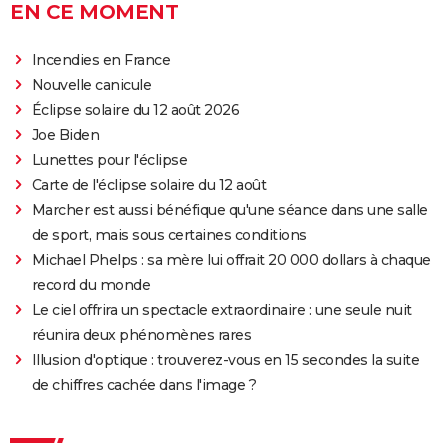
EN CE MOMENT
indispensable de voir la scène post-générique ?
Mission Impossible 7 : casting, avis, bande-annonce,
Incendies en France
suite, critique...
Nouvelle canicule
Avengers Doomsday : la bande-annonce est enfin
Éclipse solaire du 12 août 2026
sortie, et on ne comprend plus grand chose au MCU
Joe Biden
Tomb Raider : synopsis, Alicia Vikander, streaming,
Lunettes pour l'éclipse
avis... Tout sur le film sur Lara Croft
Carte de l'éclipse solaire du 12 août
Marcher est aussi bénéfique qu'une séance dans une salle
Shang Chi : synopsis, casting, scènes post-générique,
de sport, mais sous certaines conditions
streaming, critiques, Disney+...
Michael Phelps : sa mère lui offrait 20 000 dollars à chaque
Uncharted : faut-il connaître le jeu avant de voir le
record du monde
film ?
Le ciel offrira un spectacle extraordinaire : une seule nuit
Venom : synopsis, casting, streaming, avis... Tout sur
réunira deux phénomènes rares
le film avec Tom Hardy
Illusion d'optique : trouverez-vous en 15 secondes la suite
Ant-Man 3 : critiques, scène post-générique, bande-
de chiffres cachée dans l'image ?
annonce, casting...
Fast and Furious 9 : synopsis, casting, bande-