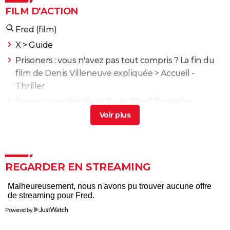
FILM D'ACTION
Fred (film)
X
> Guide
Prisoners : vous n'avez pas tout compris ? La fin du
film de Denis Villeneuve expliquée
> Accueil -
Thriller
Enemy : que signifie la fin du film ? Tentative
d'explication
> Guide
XXL
> Guide
Propre : découvrez ce drame chilien glaçant sur
Netflix
> Guide
REGARDER EN STREAMING
Fast and Furious 10 : séances, bande-annonce,
streaming, cameo... Les infos
Black Widow : est-ce vraiment la dernière apparition
Powered by
de Scarlett Johansson chez Marvel ?
Justice League : il existe une autre version du film, les