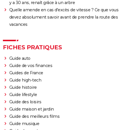
Le Comte de Monte-Cristo : le film avec Pierre Niney
y a 30 ans, renaît grâce à un arbre
est-il inspiré d'une histoire vraie ?
Quelle amende en cas d'excès de vitesse ? Ce que vous
devez absolument savoir avant de prendre la route des
Juré n°2 : s'agit-il (véritablement) du dernier film de
vacances
Clint Eastwood ?
Le Parrain
Il était une fois en Amérique
FICHES PRATIQUES
Peter von Kant
Guide auto
Nomadland : synopsis, casting, Oscars, photos,
Guide de vos finances
streaming, avis...
Guides de France
Sound of Metal
Guide high-tech
Slalom
Guide histoire
Oh Canada : que vaut le film avec Richard Gere et
Guide lifestyle
Jacob Elordi présenté au Festival de Cannes ?
Guide des loisirs
Guide maison et jardin
Guide des meilleurs films
Guide musique