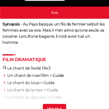
City break
Voyage de noces
Climat
Destinations
Voyage nature
Forum
+
PHOTO
Avis
GUIDES D'ACHAT
Synopsis
- Au Pays basque, un fils de fermier séduit les
BONS PLANS
femmes avec sa voix. Mais il n'en aime qu'une seule, sa
CARTE DE VOEUX
cousine. Lors d'une bagarre, il croit avoir tué un
homme.
Carte Bonne année
Carte Pâques
Carte de Noël
Carte Saint-Valentin
Carte d'anniversaire
DICTIONNAIRE
Biographies
Expressions
Dictionnaire
Citations
Proverbes
PROGRAMME TV
FILM DRAMATIQUE
COPAINS D'AVANT
Le chant de l'exilé 1943
Se connecter
Collèges
Universités
Service militaire
S'inscrire
Lycées
Primaires
Entreprises
Avis de recherche
AVIS DE DÉCÈS
Un chant de noel film
> Guide
Le chant du loup
> Guide
FORUM
Le chant de la mer
> Guide
Lifestyle
Sport
Television
Cinema
Bricolage
Culture
Auto
Voyage
Le chant du danube
> Guide
Wonka timothée chalamet chant
> Accueil - Biopic