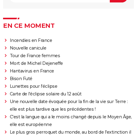
par Nicole Kidman, divise les critiques
Titanic : "ça a été un cauchemar à tourner", Kate
Winslet a un mauvais souvenir de cette scène
EN CE MOMENT
devenue culte
The Brutalist : la critique est unanime, voici pourquoi
Incendies en France
il faut absolument voir ce film au cinéma
Nouvelle canicule
La Haine
Tour de France femmes
The Father : synopsis, casting, critiques, bande-
Mort de Michel Dejeneffe
annonce, seance, streaming...
Hantavirus en France
Les Passagers de la nuit
Bison Futé
Lunettes pour l'éclipse
"Babylon" : critiques, séances, avis, casting,
Carte de l'éclipse solaire du 12 août
streaming, bande-annonce...
Une nouvelle date évoquée pour la fin de la vie sur Terre :
Rocky
elle est plus tardive que les précédentes !
La chambre d'à côté : faut-il voir le dernier Pedro
C'est la langue qui a le moins changé depuis le Moyen Âge,
Almodóvar ? Ce qu'en disent les critiques presse
elle est européenne
The Whale
Le plus gros perroquet du monde, au bord de l'extinction il