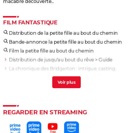
macabre découverte...
FILM FANTASTIQUE
Distribution de la petite fille au bout du chemin
Bande-annonce la petite fille au bout du chemin
Film la petite fille au bout du chemin
Distribution de jusqu'au bout du rêve
> Guide
La chronique des Bridgerton : intrigue, casting,
streaming... Les infos sur la série romantique de
Netflix
> Accueil - Netflix
La petite dernière streaming
> Guide
La petite sirène
> Accueil - Film fantastique
Distribution de journal d'une fille larguée
> Guide
REGARDER EN STREAMING
Harry Potter à l'école des sorciers : cette scène est
capitale pour la fin, mais personne n'y avait prêté