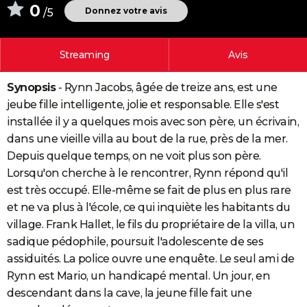
0
Donnez votre avis
/5
City break
Voyage de noces
Climat
Destinations
Voyage nature
Forum
+
PHOTO
GUIDES D'ACHAT
Streaming
Avis
BONS PLANS
Synopsis
- Rynn Jacobs, âgée de treize ans, est une
CARTE DE VOEUX
jeube fille intelligente, jolie et responsable. Elle s'est
installée il y a quelques mois avec son père, un écrivain,
Carte Bonne année
Carte Pâques
Carte de Noël
Carte Saint-Valentin
Carte d'anniversaire
DICTIONNAIRE
dans une vieille villa au bout de la rue, près de la mer.
Biographies
Expressions
Dictionnaire
Citations
Proverbes
Depuis quelque temps, on ne voit plus son père.
PROGRAMME TV
Lorsqu'on cherche à le rencontrer, Rynn répond qu'il
COPAINS D'AVANT
est très occupé. Elle-même se fait de plus en plus rare
et ne va plus à l'école, ce qui inquiète les habitants du
Se connecter
Collèges
Universités
Service militaire
S'inscrire
Lycées
Primaires
Entreprises
Avis de recherche
AVIS DE DÉCÈS
village. Frank Hallet, le fils du propriétaire de la villa, un
FORUM
sadique pédophile, poursuit l'adolescente de ses
assiduités. La police ouvre une enquête. Le seul ami de
Lifestyle
Sport
Television
Cinema
Bricolage
Culture
Auto
Voyage
Rynn est Mario, un handicapé mental. Un jour, en
descendant dans la cave, la jeune fille fait une