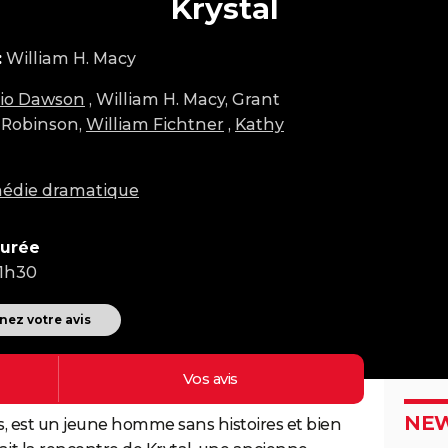
Krystal
:
William H. Macy
rio Dawson
, William H. Macy, Grant
k Robinson,
William Fichtner
,
Kathy
édie dramatique
urée
1h30
ez votre avis
Vos
avis
NEW
s, est un jeune homme sans histoires et bien