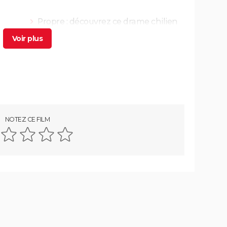
Propre : découvrez ce drame chilien
glaçant sur Netflix
> Guide
 4,7/5,
Kaamelott deuxième volet (partie 1) :
 film
quand voir la partie 2 au cinéma ?
ande-
Asteroid City : critiques, séances,
..
streaming, bande-annonce, casting,
avis...
g,
Un triomphe
NOTEZ CE FILM
gue...
Little Miss Sunshine
l voir
Billy Elliot
tre
"Pauvres créatures" : de quoi parle ce
film étrange avec Emma Stone ?
sting,
Le Fabuleux Destin d'Amélie Poulain :