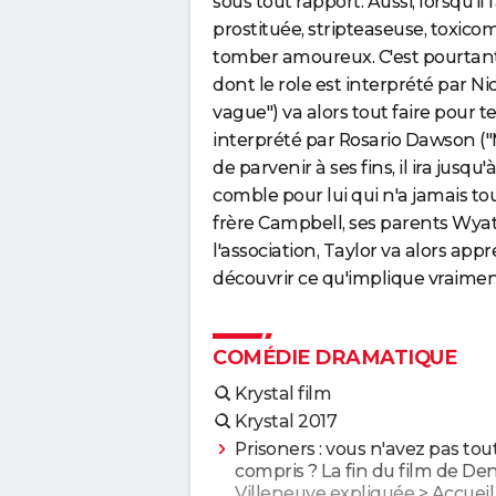
sous tout rapport. Aussi, lorsqu'i
prostituée, stripteaseuse, toxico
tomber amoureux. C'est pourtant 
dont le role est interprété par N
vague") va alors tout faire pour te
interprété par Rosario Dawson ("Me
de parvenir à ses fins, il ira jusq
comble pour lui qui n'a jamais to
frère Campbell, ses parents Wyat
l'association, Taylor va alors ap
découvrir ce qu'implique vraiment
COMÉDIE DRAMATIQUE
Krystal film
Krystal 2017
Prisoners : vous n'avez pas tou
compris ? La fin du film de Den
Villeneuve expliquée
> Accueil 