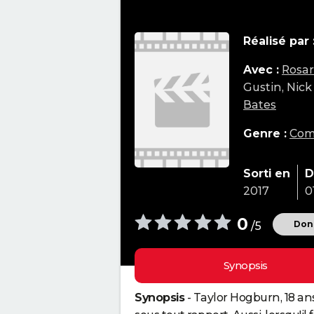
Réalisé par 
Avec :
Rosa
Gustin, Nic
Bates
Genre :
Com
Sorti en
D
2017
0
0
Donn
/5
Synopsis
Synopsis
- Taylor Hogburn, 18 an