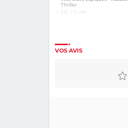
Thriller
XXL
> Guide
Une bataille après l'autre : noté
le gagnant des Oscars était "le
plus fou de l'année" selon les
critiques
Second tour : date de sortie, b
VOS AVIS
annonce, casting, intrigue, avis.
Sans filtre : critiques, streamin
casting, avis...
Anora : streaming, casting, intri
Tout sur le film
The Phoenician Scheme : faut-i
le dernier Wes Anderson ? No
critique
En roue libre
Captain Fantastic : synopsis, ca