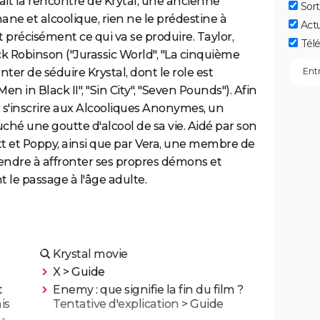
l fait la rencontre de Krytal, une ancienne
Sort
mane et alcoolique, rien ne le prédestine à
Act
précisément ce qui va se produire. Taylor,
Télé
ick Robinson ("Jurassic World", "La cinquième
nter de séduire Krystal, dont le role est
n in Black II", "Sin City", "Seven Pounds"). Afin
u'à s'inscrire aux Alcooliques Anonymes, un
uché une goutte d'alcool de sa vie. Aidé par son
t et Poppy, ainsi que par Vera, une membre de
prendre à affronter ses propres démons et
 le passage à l'âge adulte.
Krystal movie
X
> Guide
t
Enemy : que signifie la fin du film ?
is
Tentative d'explication
> Guide
-