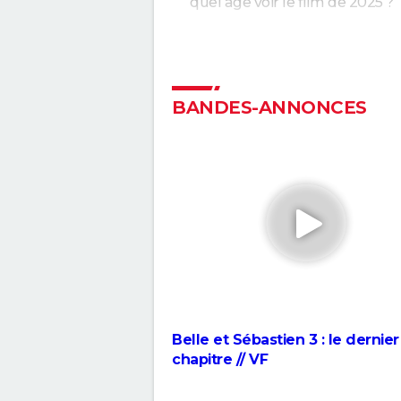
quel âge voir le film de 2025 ?
Vaiana en live action : le réalis
dévoile les défis du remake en
de vues réelles
Paddington au Pérou : le trois
BANDES-ANNONCES
épisode est-il aussi bien que le
autres films de la saga ?
Les Goonies
Le Voyage du Dr Dolittle : quel
acteurs au casting avec Rober
Downey Jr ?
Maman, j'ai raté l'avion !
Peter Pan
Raiponce en live action : le fil
officiellement lancé, les fans
imaginent déjà le casting parf
Belle et Sébastien 3 : le dernier
chapitre // VF