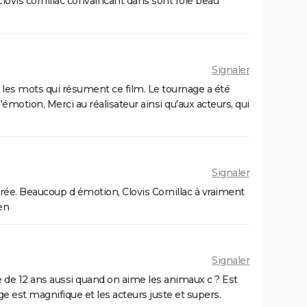
 clovis cornillac convaincant dans sont rôle beau
Signaler
i les mots qui résument ce film. Le tournage a été
s d'émotion, Merci au réalisateur ainsi qu'aux acteurs, qui
Signaler
adorée. Beaucoup d émotion, Clovis Cornillac à vraiment
ien
Signaler
le de 12 ans aussi quand on aime les animaux c ? Est
e est magnifique et les acteurs juste et supers.