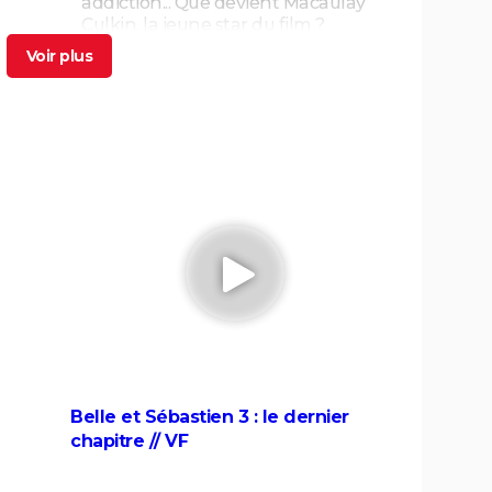
addiction... Que devient Macaulay
Culkin, la jeune star du film ?
ateur
Lilo et Stitch : à partir de quel âge voir
 prises
le film en live action sorti en 2025 ?
ième
Charlie et la chocolaterie
s
Jumanji
s
Mufasa : interview coulisses, avis
t
critique, streaming, voix... Tout sur le
live action Disney
Babe, le cochon devenu berger
Paddington
m
ait
Belle et Sébastien 3 : le dernier
chapitre // VF