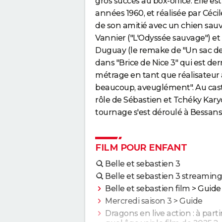
gros succès au box-office. Elle es
années 1960, et réalisée par Cécil
de son amitié avec un chien sauv
Vannier ("L'Odyssée sauvage") et
Duguay (le remake de "Un sac de b
dans "Brice de Nice 3" qui est de
métrage en tant que réalisateur
beaucoup, aveuglément". Au casti
rôle de Sébastien et Tchéky Karyo
tournage s'est déroulé à Bessan
FILM POUR ENFANT
Belle et sebastien 3
Belle et sebastien 3 streaming
Belle et sebastien film
> Guide
Mercredi saison 3
> Guide
Dragons en live action : à parti