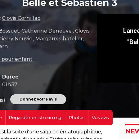
Belle et Sébastien 3
:
Clovis Cornillac
 Bossuet,
Catherine Deneuve
,
Clovis
hierry Neuvic
, Margaux Chatelier,
"Bel
ern
 pour enfant
Durée
01h37
Donnez votre avis
is
)
e
Regarder en
streaming
Photos
Vos
avis
NEW
 est la suite d'une saga cinématographique,