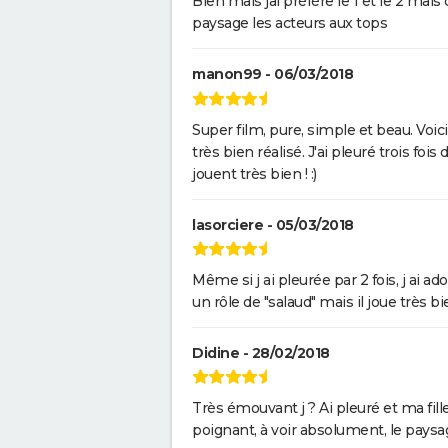
Bien mais jai préfère le 1 et le 2 mais
paysage les acteurs aux tops
manon99 - 06/03/2018
Super film, pure, simple et beau. Voic
très bien réalisé. J'ai pleuré trois foi
jouent très bien ! :)
lasorciere - 05/03/2018
Même si j ai pleurée par 2 fois, j ai 
un rôle de "salaud" mais il joue très b
Didine - 28/02/2018
Très émouvant j ? Ai pleuré et ma fil
poignant, à voir absolument, le paysag