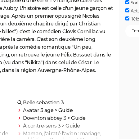
t adaptée d'une série TV française culte des
Sort
e Aubry. L'histoire est celle d'un jeune garçon et
Act
age. Après un premier opus signé Nicolas
Télé
 un deuxième chapitre dirigé par Christian
illes"), c'est le comédien Clovis Cornillac vu
rrière la caméra. C'est son deuxième long
 après la comédie romantique "Un peu,
ng, on retrouve le jeune Félix Bossuet dans le
 (vu dans "Nikita") dans celui de César. Le
s, dans la région Auvergne-Rhône-Alpes.
Belle sebastien 3
Avatar 3 age
> Guide
Downton abbey 3
> Guide
À contre-sens 3
> Guide
r de
Maman, j'ai raté l'avion : mariage,