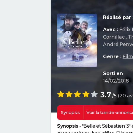
Réalisé par 
Avec :
Félix
Cornillac
,
T
André Penv
Genre :
Film
Sorti en
14/02/2018
3.7
/5
(
20 av
Synopsis
Voir la
bande-annonc
Synopsis
- "Belle et Sébastien 3"