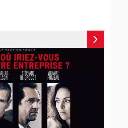
sting,
Le Fabuleux Destin d'Amélie Poulain :
...
synopsis, casting, bande-annonce,
streaming...
Kinds of Kindness : notre critique du
dernier film de Yorgos Lanthimos
The Truman Show
ng,
Big Fish
asting,
Juno
...
nonce