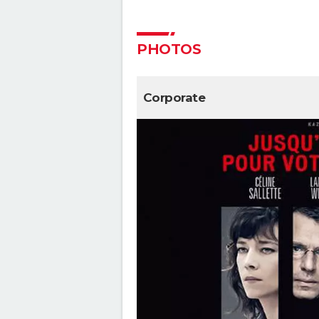
Captain Fantastic : synopsis, ca
bande-annonce, streaming, avis
PHOTOS
Les goûts et les couleurs
May December
Corporate
Breakfast Club : synopsis, casti
streaming, avis...
Lost in Translation : synopsis, c
bande-annonce, streaming, avis
Rémi sans famille : bande-an
et date de sortie du film