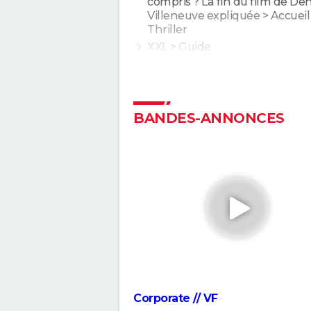
compris ? La fin du film de Den
Villeneuve expliquée
> Accueil 
Thriller
XXL
> Guide
Une bataille après l'autre : noté
le gagnant des Oscars était "le
plus fou de l'année" selon les
BANDES-ANNONCES
critiques
Second tour : date de sortie, b
annonce, casting, intrigue, avis.
Sans filtre : critiques, streamin
casting, avis...
Anora : streaming, casting, intri
Tout sur le film
The Phoenician Scheme : faut-i
le dernier Wes Anderson ? No
critique
En roue libre
Corporate // VF