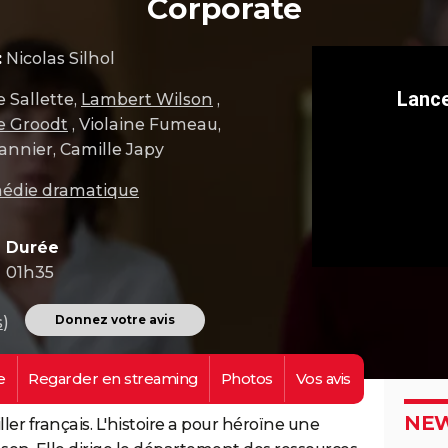
Corporate
:
Nicolas Silhol
e Sallette,
Lambert Wilson
,
e Groodt
, Violaine Fumeau,
annier, Camille Japy
édie dramatique
Durée
01h35
Donnez votre avis
s
)
e
Regarder en
streaming
Photos
Vos
avis
NEW
ller français. L'histoire a pour héroïne une