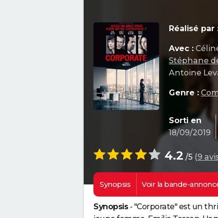
Réalisé par 
Avec :
Célin
Stéphane d
Antoine Lev
Genre :
Com
Sorti en
18/09/2019
4.2
/5
(
9 avi
Synopsis
Voir la
bande-annonc
Synopsis
- "Corporate" est un thri