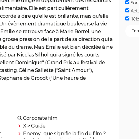
en. Elle dirige le département des ressources
Sort
imentaire. Elle est particulièrement
Act
orde à dire qu'elle est brillante, mais qu'elle
Télé
 Un évènement dramatique bouleverse la vie
 Emilie se retrouve face à Marie Borrel, une
e grosse pression de la part de sa direction qui a
ble du drame. Mais Emilie est bien décidée à ne
alisé par Nicolas Silhol qui a signé les courts
ellent Dominique" (Grand Prix au festival de
asting, Céline Sallette ("Saint Amour"),
 Stephane de Groodt ("Une heure de
Corporate film
X
> Guide
t
Enemy : que signifie la fin du film ?