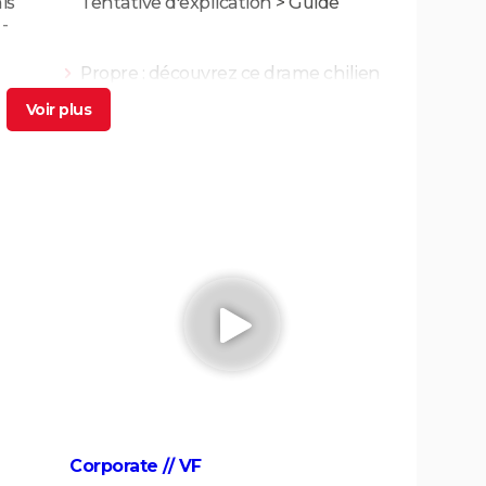
is
Tentative d'explication
> Guide
-
Propre : découvrez ce drame chilien
glaçant sur Netflix
> Guide
 4,7/5,
Kaamelott deuxième volet (partie 1) :
 film
quand voir la partie 2 au cinéma ?
ande-
Asteroid City : critiques, séances,
..
streaming, bande-annonce, casting,
avis...
g,
Un triomphe
gue...
Little Miss Sunshine
l voir
Billy Elliot
tre
"Pauvres créatures" : de quoi parle ce
Corporate // VF
film étrange avec Emma Stone ?