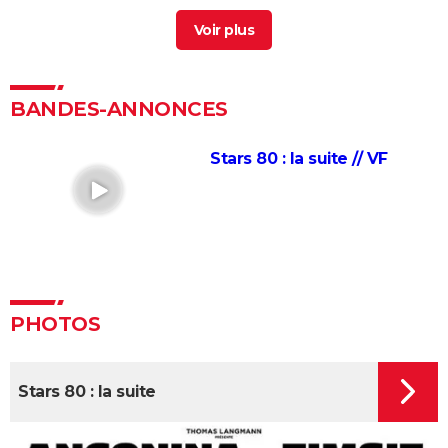
Stars wars
> Guide
Intouchables : "Sans lui je serais mort de
décomposition", la touchante histoire vraie qui a
inspiré le film culte
BANDES-ANNONCES
La vie pour de vrai : les retrouvailles de Kad Merad et
Dany Boon au cinéma
Stars 80 : la suite // VF
Le Dîner de cons : ça a vraiment existé, un célèbre
acteur français s'est même fait piéger
Adieu Les Cons : synopsis, critique, César, âge, bande-
annonce, avis...
Les Tuche 5 : le roi Charles, Camilla, Elton John... Qui
les jouent dans God save the Tuche ?
PHOTOS
On sourit pour la photo
La Grande Vadrouille : Louis de Funès s'est entraîné
Stars 80 : la suite
pendant trois mois pour cette scène qui ne dure
pourtant que quelques minutes