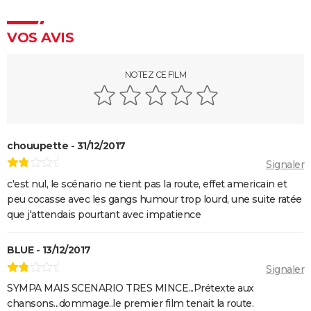
Les Aventures de Rabbi Jacob
VOS AVIS
L'Origine du monde
OSS 117 3 : que disent les critiques sur le film ?
NOTEZ CE FILM
Monty Python, Sacré Graal
The French Dispatch : faut-il voir le dernier Wes
Anderson ? Critiques
La Traversée
chouupette - 31/12/2017
Gaston Lagaffe : intrigue, avis, streaming... Tout sur
Signaler
l'adaptation de la BD culte
c'est nul, le scénario ne tient pas la route, effet americain et
peu cocasse avec les gangs humour trop lourd, une suite ratée
que j'attendais pourtant avec impatience
BLUE - 13/12/2017
Signaler
SYMPA MAIS SCENARIO TRES MINCE...Prétexte aux
chansons...dommage..le premier film tenait la route.