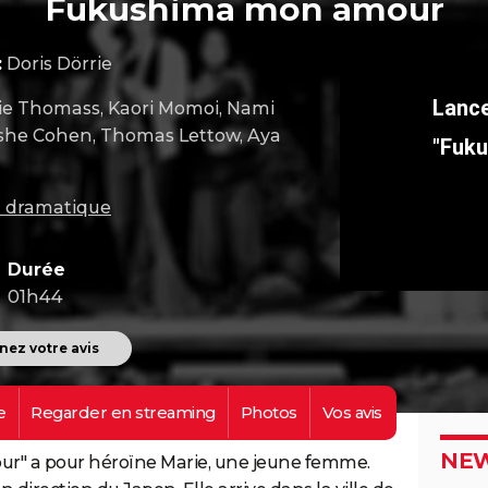
Fukushima mon amour
:
Doris Dörrie
ie Thomass, Kaori Momoi, Nami
she Cohen, Thomas Lettow, Aya
"Fuk
m dramatique
Durée
01h44
ez votre avis
e
Regarder en
streaming
Photos
Vos
avis
NEW
r" a pour héroïne Marie, une jeune femme.