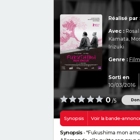
Réalisé par 
Avec :
Rosal
Kamata, Mo
Irizuki
Genre :
Fil
Sorti en
10/03/2016
0
Donn
/5
Synopsis
Voir la
bande-annonc
Synopsis
- "Fukushima mon amou