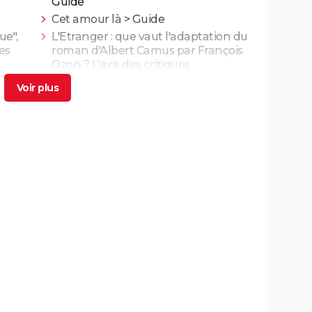
Guide
Cet amour là
> Guide
ue",
L'Etranger : que vaut l'adaptation du
ues
roman d'Albert Camus par François
Ozon ? L'avis des critiques
 a-t-
Les Evadés : synopsis, histoire vraie,
e
casting, streaming, avis...
 Triet
Benedetta : le film troublant avec
Virginie Efira est-il inspiré d'une
histoire vraie ?
cache
Borgo : intrigue, histoire vraie, casting,
 ne l'a
avis... Les infos sur le film
riller
Titanic : "ça a été un cauchemar à
man,
tourner", Kate Winslet a un mauvais
souvenir de cette scène devenue
culte
La Haine
néma