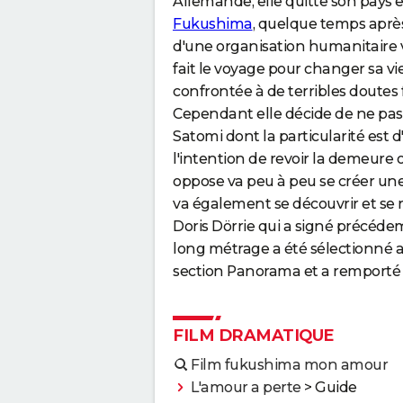
Allemande, elle quitte son pays en
Fukushima
, quelque temps après 
d'une organisation humanitaire ve
fait le voyage pour changer sa vie
confrontée à de terribles doutes 
Cependant elle décide de ne pas re
Satomi dont la particularité est d
l'intention de revoir la demeure 
oppose va peu à peu se créer une 
va également se découvrir et se r
Doris Dörrie qui a signé précéde
long métrage a été sélectionné au
section Panorama et a remporté 
FILM DRAMATIQUE
Film fukushima mon amour
L'amour a perte
> Guide