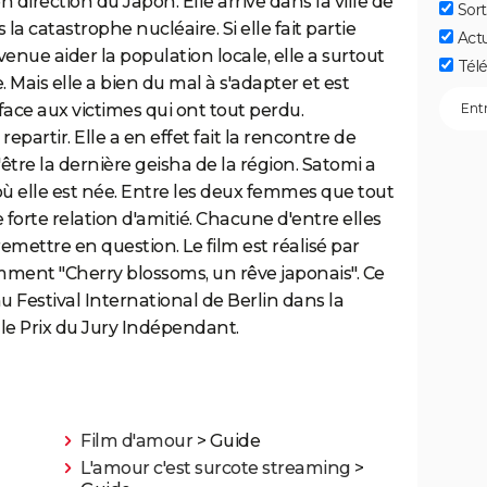
 direction du Japon. Elle arrive dans la ville de
Sort
la catastrophe nucléaire. Si elle fait partie
Act
nue aider la population locale, elle a surtout
Télé
. Mais elle a bien du mal à s'adapter et est
face aux victimes qui ont tout perdu.
partir. Elle a en effet fait la rencontre de
'être la dernière geisha de la région. Satomi a
où elle est née. Entre les deux femmes que tout
forte relation d'amitié. Chacune d'entre elles
emettre en question. Le film est réalisé par
mment "Cherry blossoms, un rêve japonais". Ce
 Festival International de Berlin dans la
le Prix du Jury Indépendant.
Film d'amour
> Guide
L'amour c'est surcote streaming
>