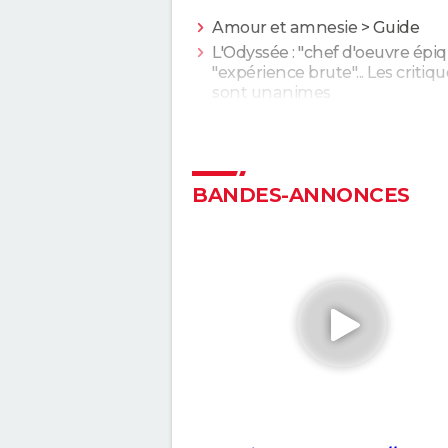
Amour et amnesie
> Guide
L'Odyssée : "chef d'oeuvre épiq
"expérience brute"... Les critiq
sont unanimes
Anatomie d'une chute : Sandra
elle vraiment tué son mari ? C
qu'en dit la réalisatrice Justine
Voyage au bout de l'enfer
BANDES-ANNONCES
Forrest Gump : une erreur se 
dans le film, presque personne
remarquée
"Sexy", "navrant"... "Babygirl", th
érotique porté par Nicole Kid
divise les critiques
The Brutalist : la critique est
unanime, voici pourquoi il faut
absolument voir ce film au ci