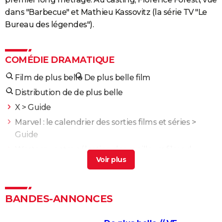
dans "Barbecue" et Mathieu Kassovitz (la série TV "Le
Bureau des légendes").
COMÉDIE DRAMATIQUE
Film de plus belle
De plus belle film
Distribution de de plus belle
X
> Guide
Marvel : le calendrier des sorties films et séries
>
Guide
Western : notre sélection des meilleurs films du
genre
> Guide
Film de guerre : les meilleurs à voir
> Guide
Rock
> Guide
BANDES-ANNONCES
Une bataille après l'autre : noté 4,7/5, le gagnant des
Oscars était "le film plus fou de l'année" selon les