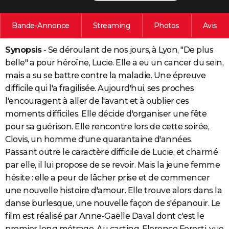
City break
Voyage de noces
Climat
Destinations
Voyage nature
Forum
+
PHOTO
Bande-Annonce
Streaming
Photos
Avis
GUIDES D'ACHAT
Synopsis
- Se déroulant de nos jours, à Lyon, "De plus
BONS PLANS
belle" a pour héroïne, Lucie. Elle a eu un cancer du sein,
CARTE DE VOEUX
mais a su se battre contre la maladie. Une épreuve
difficile qui l'a fragilisée. Aujourd'hui, ses proches
Carte Bonne année
Carte Pâques
Carte de Noël
Carte Saint-Valentin
Carte d'anniversaire
DICTIONNAIRE
l'encouragent à aller de l'avant et à oublier ces
moments difficiles. Elle décide d'organiser une fête
Biographies
Expressions
Dictionnaire
Citations
Proverbes
PROGRAMME TV
pour sa guérison. Elle rencontre lors de cette soirée,
COPAINS D'AVANT
Clovis, un homme d'une quarantaine d'années.
Passant outre le caractère difficile de Lucie, et charmé
Se connecter
Collèges
Universités
Service militaire
S'inscrire
Lycées
Primaires
Entreprises
Avis de recherche
AVIS DE DÉCÈS
par elle, il lui propose de se revoir. Mais la jeune femme
hésite : elle a peur de lâcher prise et de commencer
FORUM
une nouvelle histoire d'amour. Elle trouve alors dans la
Lifestyle
Sport
Television
Cinema
Bricolage
Culture
Auto
Voyage
danse burlesque, une nouvelle façon de s'épanouir. Le
film est réalisé par Anne-Gaëlle Daval dont c'est le
premier long métrage. Au casting, Florence Foresti, vue