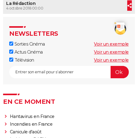
La Rédaction
City break
Voyage de noces
Climat
Destinations
Voyage nature
Forum
+
PHOTO
4 octobre 2018 00:00
Croc Blanc // VF
GUIDES D'ACHAT
BONS PLANS
NEWSLETTERS
Sorties Cinéma
Voir un exemple
CARTE DE VOEUX
Actus Cinéma
Voir un exemple
Carte Bonne année
Carte Pâques
Carte de Noël
Carte Saint-Valentin
Carte d'anniversaire
DICTIONNAIRE
Télévision
Voir un exemple
Croc-Blanc // VF
Biographies
Expressions
Dictionnaire
Citations
Proverbes
PROGRAMME TV
COPAINS D'AVANT
Se connecter
Collèges
Universités
Service militaire
S'inscrire
Lycées
Primaires
Entreprises
Avis de recherche
AVIS DE DÉCÈS
EN CE MOMENT
Croc-Blanc // VF
FORUM
Hantavirus en France
Lifestyle
Sport
Television
Cinema
Bricolage
Culture
Auto
Voyage
Incendies en France
Canicule d'août