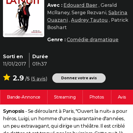
Avec :
Edouard Baer
, Gerald
City break
Voyage de noces
Climat
Destinations
Voyage nature
Forum
+
PHOTO
McRaney, Serge Rezvani,
Sabrina
GUIDES D'ACHAT
Ouazani
,
Audrey Tautou
, Patrick
Boshart
BONS PLANS
Genre :
Comédie dramatique
CARTE DE VOEUX
Carte Bonne année
Carte Pâques
Carte de Noël
Carte Saint-Valentin
Carte d'anniversaire
DICTIONNAIRE
Sorti en
Durée
11/01/2017
01h37
Biographies
Expressions
Dictionnaire
Citations
Proverbes
PROGRAMME TV
2.9
Donnez votre avis
/5
(
5 avis
)
COPAINS D'AVANT
Se connecter
Collèges
Universités
Service militaire
S'inscrire
Lycées
Primaires
Entreprises
Avis de recherche
AVIS DE DÉCÈS
Bande-Annonce
Streaming
Photos
Avis
FORUM
Synopsis
- Se déroulant à Paris, "Ouvert la nuit» a pour
Lifestyle
Sport
Television
Cinema
Bricolage
Culture
Auto
Voyage
héros, Luigi, un homme d'une quarantaine d'années,
un peu extravagant, qui dirige un théâtre. Il est criblé