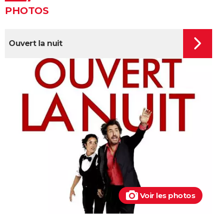
Un triomphe
PHOTOS
Anora : streaming, casting, intrigue... Tout sur le film
Little Miss Sunshine
Ouvert la nuit
The Phoenician Scheme : faut-il voir le dernier Wes
Anderson ? Notre critique
Billy Elliot
En roue libre
"Pauvres créatures" : de quoi parle ce film étrange
avec Emma Stone ?
Captain Fantastic : synopsis, casting, bande-
annonce, streaming, avis...
Le Fabuleux Destin d'Amélie Poulain : synopsis,
casting, bande-annonce, streaming...
Les goûts et les couleurs
Voir les photos
Kinds of Kindness : notre critique du dernier film de
Yorgos Lanthimos