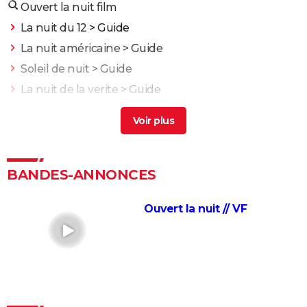
Ouvert la nuit film
La nuit du 12
> Guide
La nuit américaine
> Guide
Soleil de nuit
> Guide
La nuit de la verite
> Guide
Dernière nuit à tremor
> Guide
Une bataille après l'autre : noté 4,7/5, le gagnant des
Oscars était "le film plus fou de l'année" selon les
critiques
BANDES-ANNONCES
Kaamelott deuxième volet (partie 1) : quand voir la
partie 2 au cinéma ?
Ouvert la nuit // VF
Second tour : date de sortie, bande-annonce,
casting, intrigue, avis...
Asteroid City : critiques, séances, streaming, bande-
annonce, casting, avis...
Sans filtre : critiques, streaming, casting, avis...