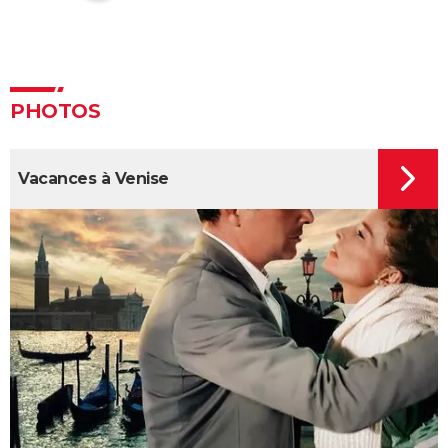
The Holiday
Le Journal de Bridget Jones : Renée Zellwegger a
failli se faire piquer le rôle par cette autre actrice très
connue
PHOTOS
L'Amour ouf : intrigue, casting, critiques, box-office...
Tout sur le gros succès de Gilles Lellouche
4 Mariages et un enterrement
Vacances à Venise
Pretty Woman : streaming, casting, avis, bande-
annonce, synopsis...
Petite leçon d'amour