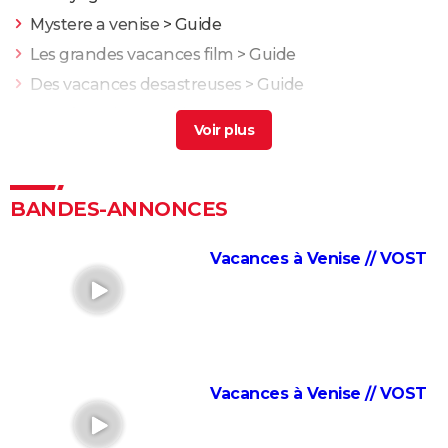
Mystere a venise
> Guide
Les grandes vacances film
> Guide
Des vacances desastreuses
> Guide
Mort à venise
> Guide
Premieres vacances
> Guide
Love Actually : vous ne le savez peut-être pas, mais le
film culte de Noël a une suite
BANDES-ANNONCES
Quand Harry rencontre Sally : la fin du film a été
changée, la version originale n'aurait pas plu au
Vacances à Venise // VOST
public
Coup de foudre à Notting Hill
Dirty Dancing : Patrick Swayze et Jennifer Grey ne
s'entendaient absolument pas sur le tournage
Vacances à Venise // VOST
L'Arnacoeur : synopsis, casting, bande-annonce,
streaming, photos...