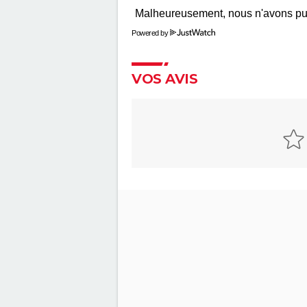
remarquée
"Sexy", "navrant"... "Babygirl", th
Powered by
érotique porté par Nicole Kid
divise les critiques
VOS AVIS
The Brutalist : la critique est
unanime, voici pourquoi il faut
absolument voir ce film au ci
The Father : synopsis, casting,
critiques, bande-annonce, sea
streaming...
"Babylon" : critiques, séances, a
casting, streaming, bande-
annonce...
La chambre d'à côté : faut-il voi
dernier Pedro Almodóvar ? Ce
disent les critiques presse
Le Comte de Monte-Cristo : le 
avec Pierre Niney est-il inspiré
histoire vraie ?
Le Parrain