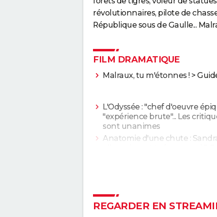
forêts de tigres, voleur de statue
révolutionnaires, pilote de chass
République sous de Gaulle... Malra
FILM DRAMATIQUE
Malraux, tu m'étonnes !
> Guid
L'Odyssée : "chef d'oeuvre épiq
"expérience brute"... Les critiq
sont unanimes
Anatomie d'une chute : Sandra
elle vraiment tué son mari ? C
qu'en dit la réalisatrice Justine
Voyage au bout de l'enfer
Forrest Gump : une erreur se 
REGARDER EN STREAMI
dans le film, presque personne