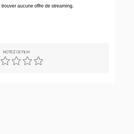
riller
Titanic : "ça a été un cauchemar à
man,
tourner", Kate Winslet a un mauvais
souvenir de cette scène devenue
culte
La Haine
néma
NOTEZ CE FILM
Les Passagers de la nuit
nce,
vis,
Rocky
r le
The Whale
 qu'en
film
Juré n°2 : s'agit-il (véritablement) du
 d'une
dernier film de Clint Eastwood ?
Il était une fois en Amérique