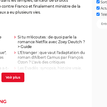
s dans les temples, lanceur de brûlots
Sort
e contre Franco et finalement ministre de la
Act
ux a eu plusieurs vies.
Télé
e
Si tu m'écoutes : de quoi parle la
romance Netflix avec Zoey Deutch ?
> Guide
ue",
L'Etranger : que vaut l'adaptation du
ues
roman d'Albert Camus par François
Ozon ? L'avis des critiques
 a-t-
Les Evadés : synopsis, histoire vraie,
e
casting, streaming, avis...
 Triet
Benedetta : le film troublant avec
Virginie Efira est-il inspiré d'une
histoire vraie ?
cache
Borgo : intrigue, histoire vraie, casting,
NG
 ne l'a
avis... Les infos sur le film