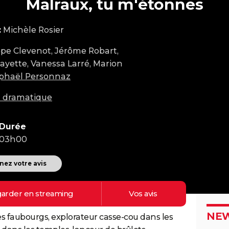
Malraux, tu m'étonnes
:
Michèle Rosier
ppe Clevenot, Jérôme Robart,
ayette, Vanessa Larré, Marion
phaël Personnaz
m dramatique
Durée
03h00
ez votre avis
arder en
streaming
Vos
avis
NEW
es faubourgs, explorateur casse-cou dans les