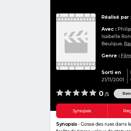
Réalisé par 
Avec :
Phili
Isabelle Ron
Beulque,
Ra
Genre :
Fil
Sorti en
21/11/2001
0
Donn
/5
Synopsis
Reg
Synopsis
- Gosse des rues dans l