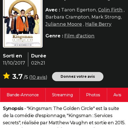
City break
Voyage de noces
Climat
Destinations
Voyage nature
Forum
+
PHOTO
Avec :
Taron Egerton,
Colin Firth
,
Barbara Crampton, Mark Strong,
GUIDES D'ACHAT
Julianne Moore
,
Halle Berry
BONS PLANS
Genre :
Film d'action
CARTE DE VOEUX
Carte Bonne année
Carte Pâques
Carte de Noël
Carte Saint-Valentin
Carte d'anniversaire
DICTIONNAIRE
Sorti en
Durée
11/10/2017
02h21
Biographies
Expressions
Dictionnaire
Citations
Proverbes
PROGRAMME TV
3.7
COPAINS D'AVANT
Donnez votre avis
/5
(
10 avis
)
Se connecter
Collèges
Universités
Service militaire
S'inscrire
Lycées
Primaires
Entreprises
Avis de recherche
AVIS DE DÉCÈS
Bande-Annonce
Streaming
Photos
Avis
FORUM
Synopsis
- "Kingsman: The Golden Circle" est la suite
Lifestyle
Sport
Television
Cinema
Bricolage
Culture
Auto
Voyage
de la comédie d'espionnage, "Kingsman : Services
secrets", réalisée par Matthew Vaughn et sortie en 2015.