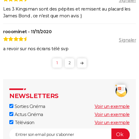
Signaler
Avengers 6 : date, personnages... Tout sur Secret
Les 3 Kingsman sont des pépites et remisent au placard les
Wars
James Bond , ce n'est que mon avis :)
The Northman
rooominet - 11/11/2020
Sonic 2 : intrigue, casting, streaming, avis... Les infos
Signaler
sur le film
a revoir sur nos écrans télé svp
Fantastic Four : privé de réalisateur, où en est le film
des Quatre Fantastiques ?
1
2
The Batman 2 : la suite annoncée, Matt Reeves et
Robert Pattinson de retour
Spider-Man Brand New Day : Tom Holland retrouve
des visages familiers de Marvel dans la bande-
NEWSLETTERS
annonce
Sorties Cinéma
Voir un exemple
Legend of Zelda, le film : qui sont Bo Bragason et
Actus Cinéma
Voir un exemple
Benjamin Evan Ainsworth, les acteurs principaux ?
Télévision
Voir un exemple