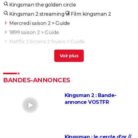
Kingsman the golden circle
Kingsman 2 streaming vf
Film kingsman 2
Mercredi saison 2
> Guide
1899 saison 2
> Guide
Netflix 2 écrans 2 foyers
> Guide
Nero saison 2
> Guide
Kingsman' 3
> Accueil - Film d'action
Fast and Furious 10 : séances, bande-annonce,
streaming, cameo... Les infos
BANDES-ANNONCES
Black Widow : est-ce vraiment la dernière apparition
de Scarlett Johansson chez Marvel ?
Kingsman 2 : Bande-
annonce VOSTFR
Justice League : il existe une autre version du film, les
fans la préfèrent à l'original
Les 4 Fantastiques : le film est-il la renaissance
espérée de Marvel ? L'avis des critiques
Kingsman : le cercle d'or //
Jurassic World Renaissance : intrigue, streaming,