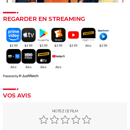
Haymitch... des personnages bien connus dans la
bande-annonce
Doctor Strange 2 : que signifient les scènes post-
REGARDER EN STREAMING
génériques ? On vous explique
Gladiator 2 : pourquoi cette suite risque-t-elle de
diviser les fans du film culte ?
Kraven le chasseur : le film Marvel s'offre une
sanglante bande-annonce, quelle date de sortie ?
Thunderbolts* : le dernier film Marvel vaut-il le
coup ? Les critiques sont (presque) unanimes
Powered by
Mad Max Fury Road : synopsis, casting, bande-
annonce, streaming, avis...
VOS AVIS
John Wick 4 : casting, avis, critiques, suite, séances,
streaming...
NOTEZ CE FILM
Black Panther 2 : de quoi est mort l'acteur Chadwick
Boseman ?
Furiosa : que vaut le prequel de "Mad Max Fury