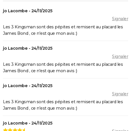
Road" ? Notre critique
jo Lacombe - 24/11/2025
The Batman : intrigue, casting, avis, streaming,
Signaler
bande-annonce...
Les 3 Kingsman sont des pépites et remisent au placard les
Piège de cristal
James Bond , ce n'est que mon avis :)
Batman v Superman : le crossover de super-héros a-
t-il une suite ?
jo Lacombe - 24/11/2025
Signaler
Morbius : y a-t-il une scène post-générique à la fin du
film ?
Les 3 Kingsman sont des pépites et remisent au placard les
James Bond , ce n'est que mon avis :)
Spider-Man No Way Home : où voir le film en VOD
streaming et à quel prix ?
jo Lacombe - 24/11/2025
Les Éternels : que signifient les scènes post-
Signaler
générique ? Explications
Les 3 Kingsman sont des pépites et remisent au placard les
The Suicide Squad : synopsis, casting, bande-
James Bond , ce n'est que mon avis :)
annonce, seances, streaming...
Kingsman 3 : date, casting.... Ce que l'on sait sur le
jo Lacombe - 24/11/2025
film