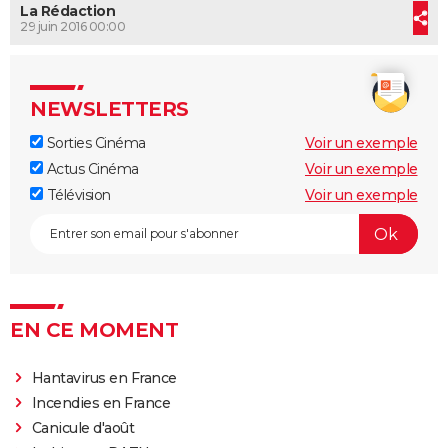
La Rédaction
City break
Voyage de noces
Climat
Destinations
Voyage nature
Forum
+
PHOTO
29 juin 2016 00:00
La tortue rouge // VF
GUIDES D'ACHAT
BONS PLANS
NEWSLETTERS
Sorties Cinéma
Voir un exemple
CARTE DE VOEUX
Actus Cinéma
Voir un exemple
Carte Bonne année
Carte Pâques
Carte de Noël
Carte Saint-Valentin
Carte d'anniversaire
DICTIONNAIRE
Télévision
Voir un exemple
La tortue rouge // VF
Biographies
Expressions
Dictionnaire
Citations
Proverbes
PROGRAMME TV
COPAINS D'AVANT
Se connecter
Collèges
Universités
Service militaire
S'inscrire
Lycées
Primaires
Entreprises
Avis de recherche
AVIS DE DÉCÈS
EN CE MOMENT
La tortue rouge // VF
FORUM
Hantavirus en France
Lifestyle
Sport
Television
Cinema
Bricolage
Culture
Auto
Voyage
Incendies en France
Canicule d'août