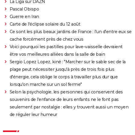
La Liga sur DAZN
Pascal Obispo
LA TORTUE ROUGE -
Guerre en Iran
Bande-annonce - Un
film de Michael Dudok
Carte de l'éclipse solaire du 12 août
de Wit
Ce sont les plus beaux jardins de France : l'un d'entre eux se
cache forcément près de chez vous
Voici pourquoi les pastilles pour lave-vaisselle devraient
être vos meilleures alliées dans la salle de bain
Sergio Lopez Lopez, kiné : "Marcher sur le sable sec de la
plage peut nécessiter jusqu'à près de trois fois plus
d'énergie, cela oblige le corps à travailler plus dur que
lorsqu'on marche sur un sol ferme"
Selon la psychologie, les personnes qui conservent des
souvenirs de l'enfance de leurs enfants ne le font pas
seulement par nostalgie : elles y trouvent aussi un moyen
de réguler leur humeur