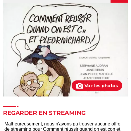
inspiré le film culte
La vie pour de vrai : les retrouvailles de Kad Merad et
Dany Boon au cinéma
Le Dîner de cons : ça a vraiment existé, un célèbre
acteur français s'est même fait piéger
Adieu Les Cons : synopsis, critique, César, âge, bande-
annonce, avis...
Les Tuche 5 : le roi Charles, Camilla, Elton John... Qui
les jouent dans God save the Tuche ?
On sourit pour la photo
Voir les photos
La Grande Vadrouille : Louis de Funès s'est entraîné
pendant trois mois pour cette scène qui ne dure
pourtant que quelques minutes
Le diable s'habille en Prada 2 : le film aura-t-il droit à
REGARDER EN STREAMING
une suite ?
Barbie : même Ryan Gosling était "déçu", les