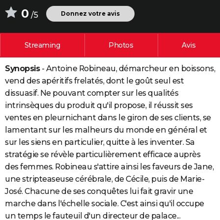
City break
Voyage de noces
Climat
Destinations
Voyage nature
Forum
+
0
PHOTO
Donnez votre avis
/5
GUIDES D'ACHAT
Streaming
Photos
Avis
BONS PLANS
Synopsis
- Antoine Robineau, démarcheur en boissons,
CARTE DE VOEUX
vend des apéritifs frelatés, dont le goût seul est
Carte Bonne année
Carte Pâques
Carte de Noël
Carte Saint-Valentin
Carte d'anniversaire
DICTIONNAIRE
dissuasif. Ne pouvant compter sur les qualités
intrinsèques du produit qu'il propose, il réussit ses
Biographies
Expressions
Dictionnaire
Citations
Proverbes
PROGRAMME TV
ventes en pleurnichant dans le giron de ses clients, se
lamentant sur les malheurs du monde en général et
COPAINS D'AVANT
sur les siens en particulier, quitte à les inventer. Sa
Se connecter
Collèges
Universités
Service militaire
S'inscrire
Lycées
Primaires
Entreprises
Avis de recherche
AVIS DE DÉCÈS
stratégie se révèle particulièrement efficace auprès
des femmes. Robineau s'attire ainsi les faveurs de Jane,
FORUM
une stripteaseuse cérébrale, de Cécile, puis de Marie-
Lifestyle
Sport
Television
Cinema
Bricolage
Culture
Auto
Voyage
José. Chacune de ses conquêtes lui fait gravir une
marche dans l'échelle sociale. C'est ainsi qu'il occupe
un temps le fauteuil d'un directeur de palace...