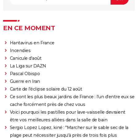
OSS 117 3 : que disent les critiques sur le film ?
Monty Python, Sacré Graal
The French Dispatch : faut-il voir le dernier Wes
EN CE MOMENT
Anderson ? Critiques
La Traversée
Hantavirus en France
Gaston Lagaffe : intrigue, avis, streaming... Tout sur
Incendies
l'adaptation de la BD culte
Canicule d'août
La Liga sur DAZN
Pascal Obispo
Guerre en Iran
Carte de l'éclipse solaire du 12 août
Ce sont les plus beaux jardins de France : l'un d'entre eux se
cache forcément près de chez vous
Voici pourquoi les pastilles pour lave-vaisselle devraient
être vos meilleures alliées dans la salle de bain
Sergio Lopez Lopez, kiné : "Marcher sur le sable sec de la
plage peut nécessiter jusqu'à près de trois fois plus