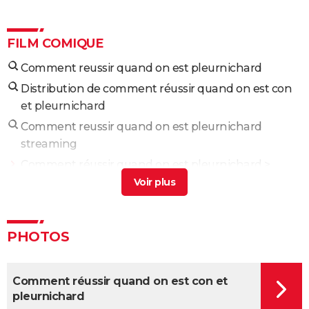
FILM COMIQUE
Comment reussir quand on est pleurnichard
Distribution de comment réussir quand on est con
et pleurnichard
Comment reussir quand on est pleurnichard
streaming
Comment réussir quand on est pleurnichard
>
Guide
Réussir ou mourir
> Guide
Comment réussir en amour sans se fatiguer
> Guide
PHOTOS
Tout pour réussir film
> Guide
Ecrire pour exister
> Guide
Comment réussir quand on est con et
Intouchables : "Sans lui je serais mort de
pleurnichard
décomposition", la touchante histoire vraie qui a