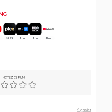
NG
NOTEZ CE FILM
Signaler