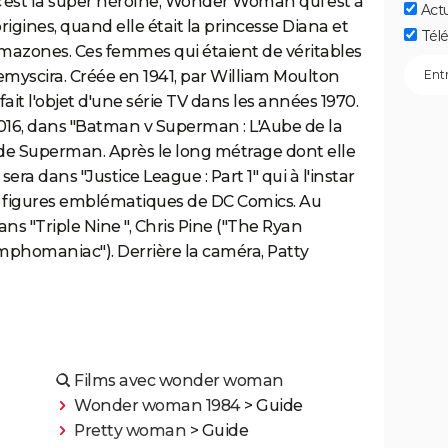
c'est la super héroïne, Wonder Woman qui est à
Act
origines, quand elle était la princesse Diana et
Télé
d'amazones. Ces femmes qui étaient de véritables
Themyscira. Créée en 1941, par William Moulton
t l'objet d'une série TV dans les années 1970.
016, dans "Batman v Superman : L'Aube de la
 de Superman. Après le long métrage dont elle
sera dans "Justice League : Part 1" qui à l'instar
es figures emblématiques de DC Comics. Au
ans "Triple Nine ", Chris Pine ("The Ryan
ymphomaniac"). Derrière la caméra, Patty
Films avec wonder woman
Wonder woman 1984
> Guide
Pretty woman
> Guide