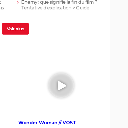
t
Enemy : que signifie la fin du film ?
is
Tentative d'explication
> Guide
-
rs :
La Petite Sirène : avez-vous reconnu
 fin,
la voix française d'Ariel ? C'est celle
d'une autre "princesse" Disney !
Beetlejuice 2 : la suite du film culte de
Tim Burton vaut-elle le coup ?
 ?
iques,
Le Seigneur des Anneaux 1 : pourquoi
le tournage a été difficile pour les
acteurs ?
 :
La Ligne verte
ussi
sting,
Dracula
Le Labyrinthe de Pan
Wonder Woman // VOST