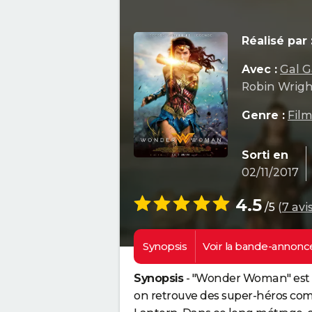
Réalisé par 
Avec :
Gal 
Robin Wrig
Genre :
Film
Sorti en
02/11/2017
4.5
/5
(
7 avi
Synopsis
Voir la
bande-annonc
Synopsis
- "Wonder Woman" est un
on retrouve des super-héros c