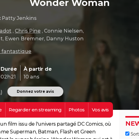
Wonder Woman
:
Patty Jenkins
Gadot
,
Chris Pine
, Connie Nielsen,
ht, Ewen Bremner, Danny Huston
 fantastique
Durée
À partir de
02h21
10 ans
Donnez votre avis
s
)
e
Regarder en
streaming
Photos
Vos
avis
NEW
 film issu de l'univers partagé DC Comics, où
omme Superman, Batman, Flash et Green
Sort