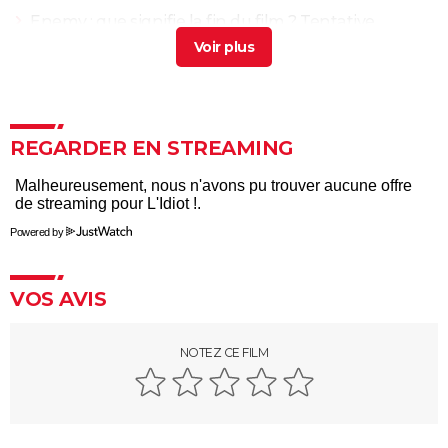
Enemy : que signifie la fin du film ? Tentative
d'explication
> Guide
XXL
> Guide
Propre : découvrez ce drame chilien glaçant sur
Netflix
> Guide
REGARDER EN STREAMING
L'Odyssée : "chef d'oeuvre épique", "expérience
brute"... Les critiques sont unanimes
L'Etranger : que vaut l'adaptation du roman d'Albert
Powered by
Camus par François Ozon ? L'avis des critiques
Anatomie d'une chute : Sandra a-t-elle vraiment tué
son mari ? Ce qu'en dit la réalisatrice Justine Triet
VOS AVIS
Les Evadés : synopsis, histoire vraie, casting,
streaming, avis...
NOTEZ CE FILM
Voyage au bout de l'enfer
Benedetta : le film troublant avec Virginie Efira est-il
inspiré d'une histoire vraie ?