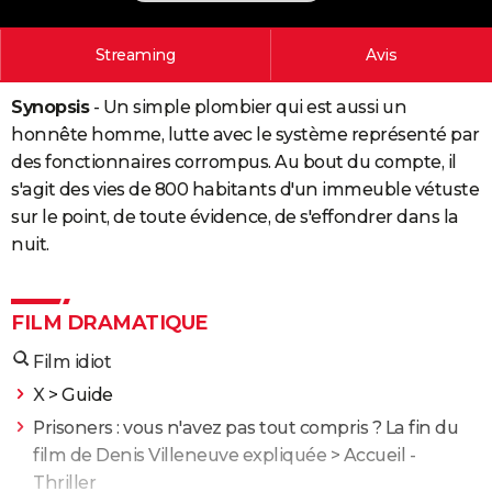
City break
Voyage de noces
Climat
Destinations
Voyage nature
Forum
+
PHOTO
Streaming
Avis
GUIDES D'ACHAT
Synopsis
- Un simple plombier qui est aussi un
BONS PLANS
honnête homme, lutte avec le système représenté par
CARTE DE VOEUX
des fonctionnaires corrompus. Au bout du compte, il
s'agit des vies de 800 habitants d'un immeuble vétuste
Carte Bonne année
Carte Pâques
Carte de Noël
Carte Saint-Valentin
Carte d'anniversaire
DICTIONNAIRE
sur le point, de toute évidence, de s'effondrer dans la
nuit.
Biographies
Expressions
Dictionnaire
Citations
Proverbes
PROGRAMME TV
COPAINS D'AVANT
FILM DRAMATIQUE
Se connecter
Collèges
Universités
Service militaire
S'inscrire
Lycées
Primaires
Entreprises
Avis de recherche
AVIS DE DÉCÈS
Film idiot
FORUM
X
> Guide
Lifestyle
Sport
Television
Cinema
Bricolage
Culture
Auto
Voyage
Prisoners : vous n'avez pas tout compris ? La fin du
film de Denis Villeneuve expliquée
> Accueil -
Thriller