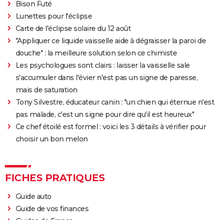
Bison Futé
streaming, bande-annonce...
Lunettes pour l'éclipse
Rocky
Carte de l'éclipse solaire du 12 août
La chambre d'à côté : faut-il voir le dernier Pedro
"Appliquer ce liquide vaisselle aide à dégraisser la paroi de
Almodóvar ? Ce qu'en disent les critiques presse
douche" : la meilleure solution selon ce chimiste
The Whale
Les psychologues sont clairs : laisser la vaisselle sale
Le Comte de Monte-Cristo : le film avec Pierre Niney
s'accumuler dans l'évier n'est pas un signe de paresse,
est-il inspiré d'une histoire vraie ?
mais de saturation
Tony Silvestre, éducateur canin : "un chien qui éternue n'est
Juré n°2 : s'agit-il (véritablement) du dernier film de
pas malade, c'est un signe pour dire qu'il est heureux"
Clint Eastwood ?
Ce chef étoilé est formel : voici les 3 détails à vérifier pour
Le Parrain
choisir un bon melon
Il était une fois en Amérique
Peter von Kant
Nomadland : synopsis, casting, Oscars, photos,
FICHES PRATIQUES
streaming, avis...
Guide auto
Sound of Metal
Guide de vos finances
Slalom