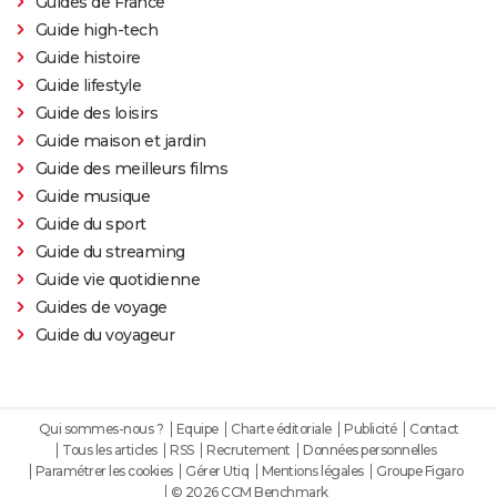
Guides de France
Oh Canada : que vaut le film avec Richard Gere et
Guide high-tech
Jacob Elordi présenté au Festival de Cannes ?
Guide histoire
Guide lifestyle
Guide des loisirs
Guide maison et jardin
Guide des meilleurs films
Guide musique
Guide du sport
Guide du streaming
Guide vie quotidienne
Guides de voyage
Guide du voyageur
Qui sommes-nous ?
Equipe
Charte éditoriale
Publicité
Contact
Tous les articles
RSS
Recrutement
Données personnelles
Paramétrer les cookies
Gérer Utiq
Mentions légales
Groupe Figaro
© 2026 CCM Benchmark