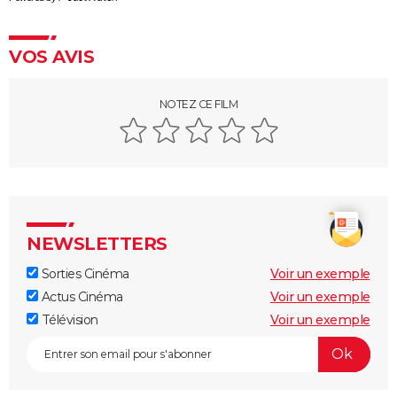
Drive : Ryan Gosling conduit-il vraiment dans le
film ?
VOS AVIS
American Nightmare
Old boy
NOTEZ CE FILM
Maigret : synopsis, casting, Depardieu, avis...
The Dog Stars : le thriller de Ridley Scott se dévoile
dans une nouvelle bande-annonce
NEWSLETTERS
Sorties Cinéma
Voir un exemple
Actus Cinéma
Voir un exemple
Télévision
Voir un exemple