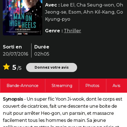
Avec :
Lee El, Cha Seung-won, Oh
City break
Voyage de noces
Climat
Destinations
Voyage nature
Forum
+
PHOTO
Jeong-se, Esom, Ahn Kil-Kang, Go
GUIDES D'ACHAT
Kyung-pyo
BONS PLANS
Genre :
Thriller
CARTE DE VOEUX
Sorti en
Durée
Carte Bonne année
Carte Pâques
Carte de Noël
Carte Saint-Valentin
Carte d'anniversaire
DICTIONNAIRE
20/07/2016
02h05
Biographies
Expressions
Dictionnaire
Citations
Proverbes
PROGRAMME TV
5
Donnez votre avis
/5
COPAINS D'AVANT
Bande-Annonce
Streaming
Photos
Avis
Se connecter
Collèges
Universités
Service militaire
S'inscrire
Lycées
Primaires
Entreprises
Avis de recherche
AVIS DE DÉCÈS
Synopsis
- Un super flic Yoon Ji-wook, dont le corps est
FORUM
couvert de cicatrices, fait une descente une boite de
Lifestyle
Sport
Television
Cinema
Bricolage
Culture
Auto
Voyage
nuit pour arrêter Heo-gon, un parrain, et massacre
facilement tous les hommes de main. Sa jeune