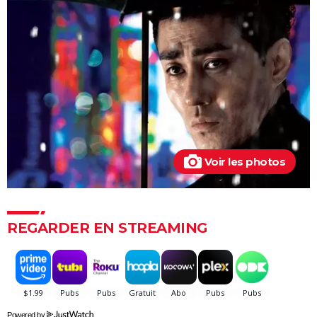
Insaisissables 3 : de premières images du braquage
magique et une date de sortie annoncée
Decision to leave
Seven
A Couteaux Tirés : synopsis, casting, streaming, avis,
bande-annonce, interview...
Shutter Island
Zodiac : synopsis, casting, bande-annonce, histoire
vraie, streaming...
Voir les photos
Black Swan
Fight Club
Psychose
REGARDER EN STREAMING
Le Silence des agneaux
Pulp Fiction
Les Crimes du futur
Les Dents de la mer
Powered by