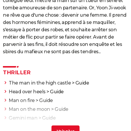
collègue veut mettre la main sur un tueur en série et
tombe amoureuse de son partenaire. Or, Yoon Ji-wook
ne rêve que d'une chose : devenir une femme. Il prend
des hormones féminines, apprend à se maquiller,
s'essaye à porter des robes, et souhaite arrêter son
métier de flic pour partir se faire opérer. Avant de
parvenir à ses fins, il doit résoudre son enquête et les
sbires du mafieux ne sont pas des tendres...
THRILLER
The man in the high castle
> Guide
Head over heels
> Guide
Man on fire
> Guide
Man on the moon
> Guide
Gemini man
> Guide
Le Prestige : avez-vous bien compris le film ? Les