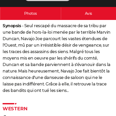
City break
Voyage de noces
Climat
Destinations
Voyage nature
Forum
+
PHOTO
Photos
Avis
GUIDES D'ACHAT
Synopsis
- Seul rescapé du massacre de sa tribu par
BONS PLANS
une bande de hors-la-loi menée par le terrible Marvin
CARTE DE VOEUX
Duncan, Navajo Joe parcourt les vastes étendues de
l'Ouest, mû par un irrésistible désir de vengeance, sur
Carte Bonne année
Carte Pâques
Carte de Noël
Carte Saint-Valentin
Carte d'anniversaire
DICTIONNAIRE
les traces des assassins des siens. Malgré tous les
Biographies
Expressions
Dictionnaire
Citations
Proverbes
moyens mis en oeuvre par les shérifs du comté,
PROGRAMME TV
Duncan et sa bande parviennent à s'évanouir dans la
COPAINS D'AVANT
nature. Mais heureusement, Navajo Joe fait bientôt la
connaissance d'une danseuse de saloon qui ne le
Se connecter
Collèges
Universités
Service militaire
S'inscrire
Lycées
Primaires
Entreprises
Avis de recherche
AVIS DE DÉCÈS
laisse pas indifférent. Grâce à elle, il retrouve la trace
des bandits qui ont tué les siens...
FORUM
Lifestyle
Sport
Television
Cinema
Bricolage
Culture
Auto
Voyage
WESTERN