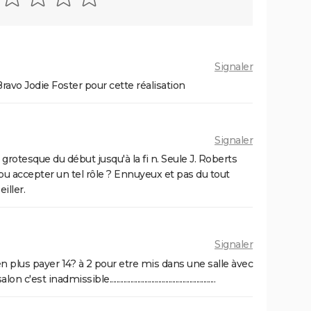
Signaler
Bravo Jodie Foster pour cette réalisation
Signaler
 grotesque du début jusqu'à la fi n. Seule J. Roberts
u accepter un tel rôle ? Ennuyeux et pas du tout
iller.
Signaler
en plus payer 14? à 2 pour etre mis dans une salle àvec
sible.............................................................