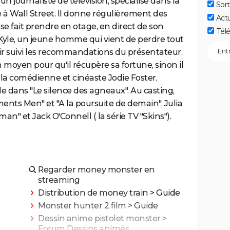
n journaliste de télévision, spécialisé dans la
Sort
 à Wall Street. Il donne régulièrement des
Act
 se fait prendre en otage, en direct de son
Télé
r Kyle, un jeune homme qui vient de perdre tout
oir suivi les recommandations du présentateur.
moyen pour qu'il récupère sa fortune, sinon il
ar la comédienne et cinéaste Jodie Foster,
dans "Le silence des agneaux". Au casting,
nts Men" et "A la poursuite de demain", Julia
an" et Jack O'Connell ( la série TV "Skins").
Regarder money monster en
streaming
Distribution de money train
> Guide
Monster hunter 2 film
> Guide
Dessin anime pistolet monster
>
Forum Dessins animés