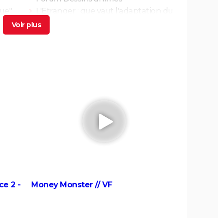
ue",
L'Etranger : que vaut l'adaptation du
ues
roman d'Albert Camus par François
Ozon ? L'avis des critiques
 a-t-
Les Evadés : synopsis, histoire vraie,
e
casting, streaming, avis...
 Triet
Benedetta : le film troublant avec
Virginie Efira est-il inspiré d'une
histoire vraie ?
cache
Borgo : intrigue, histoire vraie, casting,
 ne l'a
avis... Les infos sur le film
riller
Titanic : "ça a été un cauchemar à
man,
tourner", Kate Winslet a un mauvais
souvenir de cette scène devenue
culte
La Haine
e 2 -
Money Monster // VF
néma
Les Passagers de la nuit