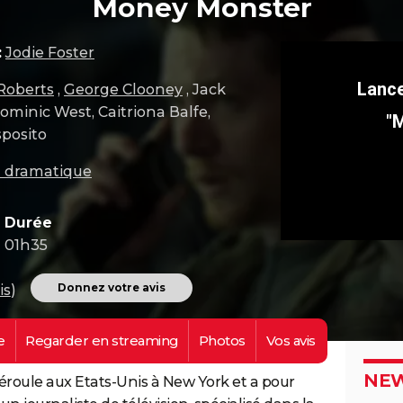
Money Monster
:
Jodie Foster
 Roberts
,
George Clooney
, Jack
ominic West, Caitriona Balfe,
"
sposito
m dramatique
Durée
01h35
Donnez votre avis
is
)
e
Regarder en
streaming
Photos
Vos
avis
NEW
roule aux Etats-Unis à New York et a pour