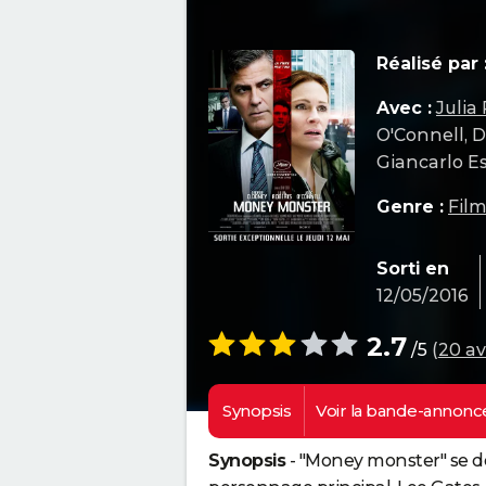
Réalisé par 
Avec :
Julia
O'Connell, D
Giancarlo E
Genre :
Fil
Sorti en
12/05/2016
2.7
/5
(
20 av
Synopsis
Voir la
bande-annonc
Synopsis
- "Money monster" se dé