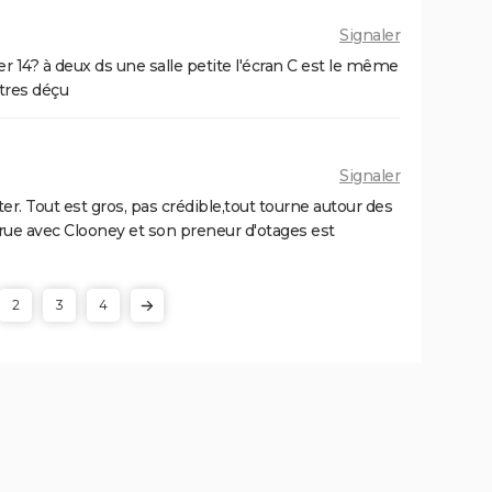
Signaler
r 14? à deux ds une salle petite l'écran C est le même
tres déçu
Signaler
r. Tout est gros, pas crédible,tout tourne autour des
a rue avec Clooney et son preneur d'otages est
2
3
4