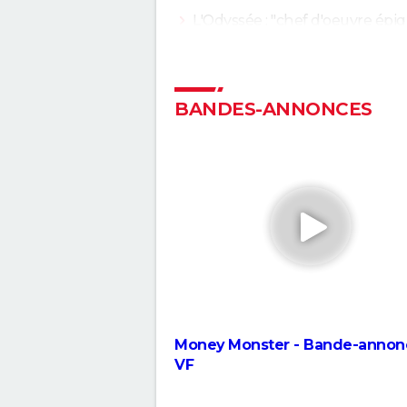
L'Odyssée : "chef d'oeuvre épiq
"expérience brute"... Les critiq
sont unanimes
Anatomie d'une chute : Sandra
elle vraiment tué son mari ? C
BANDES-ANNONCES
qu'en dit la réalisatrice Justine
Voyage au bout de l'enfer
Forrest Gump : une erreur se 
dans le film, presque personne
remarquée
"Sexy", "navrant"... "Babygirl", th
érotique porté par Nicole Kid
divise les critiques
The Brutalist : la critique est
Money Monster - Bande-annonc
unanime, voici pourquoi il faut
VF
absolument voir ce film au ci
The Father : synopsis, casting,