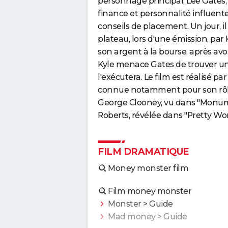
personnage principal, Lee Gates, u
finance et personnalité influente
conseils de placement. Un jour, il
plateau, lors d'une émission, pa
son argent à la bourse, après av
Kyle menace Gates de trouver un 
l'exécutera. Le film est réalisé p
connue notamment pour son rôle 
George Clooney, vu dans "Monume
Roberts, révélée dans "Pretty Wom
FILM DRAMATIQUE
Money monster film
Film money monster
Monster
> Guide
Mad money
> Guide