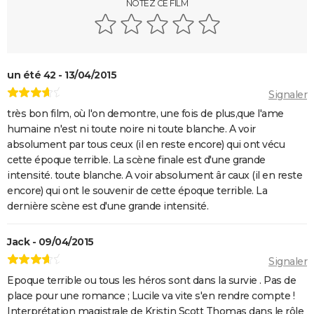
Almodóvar ? Ce qu'en disent les critiques presse
NOTEZ CE FILM
The Whale
Le Comte de Monte-Cristo : le film avec Pierre Niney
est-il inspiré d'une histoire vraie ?
un été 42 - 13/04/2015
Juré n°2 : s'agit-il (véritablement) du dernier film de
Signaler
Clint Eastwood ?
très bon film, où l'on demontre, une fois de plus,que l'ame
Le Parrain
humaine n'est ni toute noire ni toute blanche. A voir
Il était une fois en Amérique
absolument par tous ceux (il en reste encore) qui ont vécu
cette époque terrible. La scène finale est d'une grande
Peter von Kant
intensité. toute blanche. A voir absolument âr caux (il en reste
Nomadland : synopsis, casting, Oscars, photos,
encore) qui ont le souvenir de cette époque terrible. La
streaming, avis...
dernière scène est d'une grande intensité.
Sound of Metal
Jack - 09/04/2015
Slalom
Signaler
Oh Canada : que vaut le film avec Richard Gere et
Epoque terrible ou tous les héros sont dans la survie . Pas de
Jacob Elordi présenté au Festival de Cannes ?
place pour une romance ; Lucile va vite s'en rendre compte !
Interprétation magistrale de Kristin Scott Thomas dans le rôle