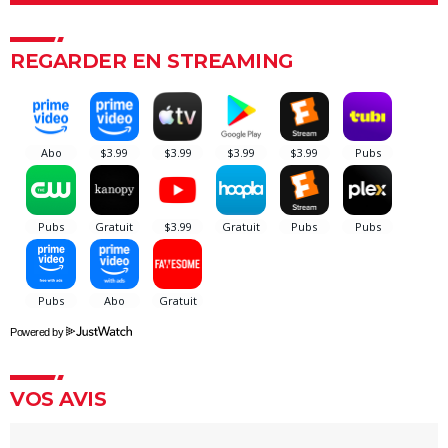
sur le film
"Sexy", "navrant"... "Babygirl", thriller érotique porté
REGARDER EN STREAMING
par Nicole Kidman, divise les critiques
Titanic : "ça a été un cauchemar à tourner", Kate
Winslet a un mauvais souvenir de cette scène
devenue culte
The Brutalist : la critique est unanime, voici pourquoi
il faut absolument voir ce film au cinéma
La Haine
The Father : synopsis, casting, critiques, bande-
annonce, seance, streaming...
Les Passagers de la nuit
Powered by
"Babylon" : critiques, séances, avis, casting,
streaming, bande-annonce...
VOS AVIS
Rocky
La chambre d'à côté : faut-il voir le dernier Pedro