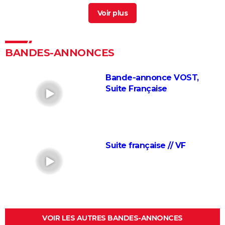
Humoriste francaise blonde
> Guide
Dans tes reves netflix voix française
> Guide
L'Odyssée : "chef d'oeuvre épique", "expérience
brute"... Les critiques sont unanimes
BANDES-ANNONCES
L'Etranger : que vaut l'adaptation du roman d'Albert
Camus par François Ozon ? L'avis des critiques
Bande-annonce VOST,
Suite Française
Anatomie d'une chute : Sandra a-t-elle vraiment tué
son mari ? Ce qu'en dit la réalisatrice Justine Triet
Les Evadés : synopsis, histoire vraie, casting,
streaming, avis...
Suite française // VF
Voyage au bout de l'enfer
Benedetta : le film troublant avec Virginie Efira est-il
inspiré d'une histoire vraie ?
Forrest Gump : une erreur se cache dans le film,
presque personne ne l'a remarquée
Borgo : intrigue, histoire vraie, casting, avis... Les infos
VOIR LES AUTRES BANDES-ANNONCES