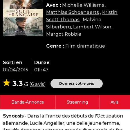
Avec :
Michelle Williams
,
City break
Voyage de noces
Climat
Destinations
Voyage nature
Forum
+
PHOTO
Matthias Schoenaerts
,
Kristin
GUIDES D'ACHAT
Scott Thomas
, Malvina
Silberberg,
Lambert Wilson
,
BONS PLANS
Margot Robbie
CARTE DE VOEUX
Genre :
Film dramatique
Carte Bonne année
Carte Pâques
Carte de Noël
Carte Saint-Valentin
Carte d'anniversaire
DICTIONNAIRE
Sorti en
Durée
Biographies
Expressions
Dictionnaire
Citations
Proverbes
PROGRAMME TV
01/04/2015
01h47
COPAINS D'AVANT
3.3
Donnez votre avis
/5
(
6 avis
)
Se connecter
Collèges
Universités
Service militaire
S'inscrire
Lycées
Primaires
Entreprises
Avis de recherche
AVIS DE DÉCÈS
FORUM
Bande-Annonce
Streaming
Avis
Lifestyle
Sport
Television
Cinema
Bricolage
Culture
Auto
Voyage
Synopsis
- Dans la France des débuts de l'Occupation
allemande, Lucile Angellier, une belle jeune femme,