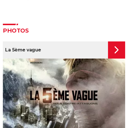
casting, intrigue... Dernières actualités
Mickey 17 : pourquoi le dernier film avec Robert
Pattinson est-il aussi attendu ?
PHOTOS
Interstellar : explications et théories sur la fin du film
de Christopher Nolan
Inception : rêve ou réalité ? La fin du film de
La 5ème vague
Christopher Nolan expliquée
Megalopolis : "effroyable nanar" ou film "unique" ? La
critique divisée par le dernier Coppola
Jurassic World 2 : synopsis, streaming, casting, avis,
bande-annonce...
Hunger Games 5 : critique, casting, bande-annonce,
séances... Tout sur le film
S.O.S. Fantômes : La Menace de glace
Matrix 4 : synopsis, casting, bande-annonce, avis...
Tout sur Resurrections