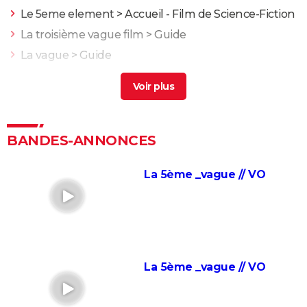
Le 5eme element
> Accueil - Film de Science-Fiction
La troisième vague film
> Guide
La vague
> Guide
Pas de vague
> Guide
Nouvelle vague
> Guide
Gravity : Thomas Pesquet a donné son avis sur le
réalisme du film, "pour nous astronautes..."
BANDES-ANNONCES
Jurassic Park : streaming, intrigue, casting, avis... Tout
sur le film culte de Steven Spielberg
La 5ème _vague // VO
Jurassic World 3 : il s'agit du film le plus détesté de la
franchise, on vous explique pourquoi
Dune : vous ne comprenez pas la partie 1 ? Il y a un
vocabulaire et un univers à connaître, on vous
explique tout
La 5ème _vague // VO
Avatar 2 : quand sort la suite de "La voie de l'eau" ?
Dune, deuxième partie : avis, critiques, séances,