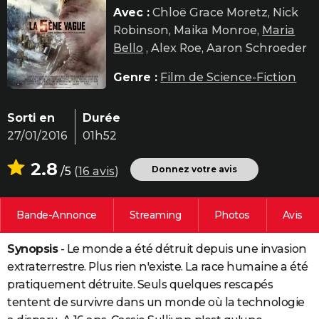
Avec :
Chloë Grace Moretz, Nick
City break
Voyage de noces
Climat
Destinations
Voyage nature
Forum
+
PHOTO
Robinson, Maika Monroe,
Maria
GUIDES D'ACHAT
Bello
, Alex Roe, Aaron Schroeder
BONS PLANS
Genre :
Film de Science-Fiction
CARTE DE VOEUX
Sorti en
Durée
Carte Bonne année
Carte Pâques
Carte de Noël
Carte Saint-Valentin
Carte d'anniversaire
DICTIONNAIRE
27/01/2016
01h52
Biographies
Expressions
Dictionnaire
Citations
Proverbes
PROGRAMME TV
2.8
Donnez votre avis
/5
(
16 avis
)
COPAINS D'AVANT
Bande-Annonce
Streaming
Photos
Avis
Se connecter
Collèges
Universités
Service militaire
S'inscrire
Lycées
Primaires
Entreprises
Avis de recherche
AVIS DE DÉCÈS
Synopsis
- Le monde a été détruit depuis une invasion
FORUM
extraterrestre. Plus rien n'existe. La race humaine a été
Lifestyle
Sport
Television
Cinema
Bricolage
Culture
Auto
Voyage
pratiquement détruite. Seuls quelques rescapés
tentent de survivre dans un monde où la technologie