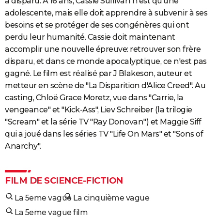
a disparu. A 16 ans, Cassie Sullivan n'est qu'une
adolescente, mais elle doit apprendre à subvenir à ses
besoins et se protéger de ses congénères qui ont
perdu leur humanité. Cassie doit maintenant
accomplir une nouvelle épreuve: retrouver son frère
disparu, et dans ce monde apocalyptique, ce n'est pas
gagné. Le film est réalisé par J Blakeson, auteur et
metteur en scène de "La Disparition d'Alice Creed". Au
casting, Chloë Grace Moretz, vue dans "Carrie, la
vengeance" et "Kick-Ass", Liev Schreiber (la trilogie
"Scream" et la série TV "Ray Donovan") et Maggie Siff
qui a joué dans les séries TV "Life On Mars" et "Sons of
Anarchy".
FILM DE SCIENCE-FICTION
La 5eme vague
La cinquième vague
La 5eme vague film