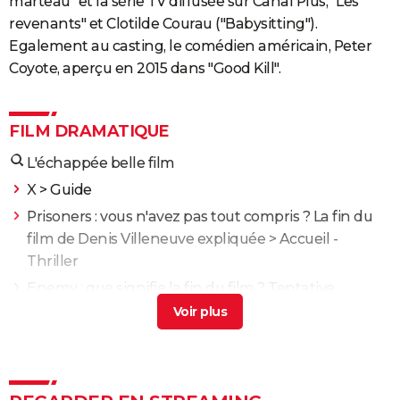
marteau" et la série TV diffusée sur Canal Plus, "Les
revenants" et Clotilde Courau ("Babysitting").
Egalement au casting, le comédien américain, Peter
Coyote, aperçu en 2015 dans "Good Kill".
FILM DRAMATIQUE
L'échappée belle film
X
> Guide
Prisoners : vous n'avez pas tout compris ? La fin du
film de Denis Villeneuve expliquée
> Accueil -
Thriller
Enemy : que signifie la fin du film ? Tentative
d'explication
> Guide
Propre : découvrez ce drame chilien glaçant sur
Netflix
> Guide
XXL
> Guide