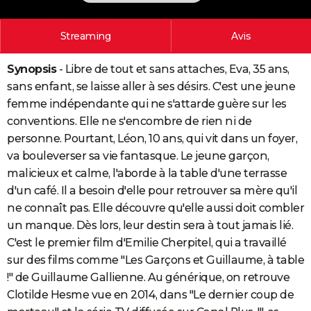
City break
Voyage de noces
Climat
Destinations
Voyage nature
Forum
+
PHOTO
Streaming
Avis
GUIDES D'ACHAT
Synopsis
- Libre de tout et sans attaches, Eva, 35 ans,
BONS PLANS
sans enfant, se laisse aller à ses désirs. C'est une jeune
CARTE DE VOEUX
femme indépendante qui ne s'attarde guère sur les
conventions. Elle ne s'encombre de rien ni de
Carte Bonne année
Carte Pâques
Carte de Noël
Carte Saint-Valentin
Carte d'anniversaire
DICTIONNAIRE
personne. Pourtant, Léon, 10 ans, qui vit dans un foyer,
Biographies
Expressions
Dictionnaire
Citations
Proverbes
va bouleverser sa vie fantasque. Le jeune garçon,
PROGRAMME TV
malicieux et calme, l'aborde à la table d'une terrasse
COPAINS D'AVANT
d'un café. Il a besoin d'elle pour retrouver sa mère qu'il
ne connaît pas. Elle découvre qu'elle aussi doit combler
Se connecter
Collèges
Universités
Service militaire
S'inscrire
Lycées
Primaires
Entreprises
Avis de recherche
AVIS DE DÉCÈS
un manque. Dès lors, leur destin sera à tout jamais lié.
C'est le premier film d'Emilie Cherpitel, qui a travaillé
FORUM
sur des films comme "Les Garçons et Guillaume, à table
Lifestyle
Sport
Television
Cinema
Bricolage
Culture
Auto
Voyage
!" de Guillaume Gallienne. Au générique, on retrouve
Clotilde Hesme vue en 2014, dans "Le dernier coup de