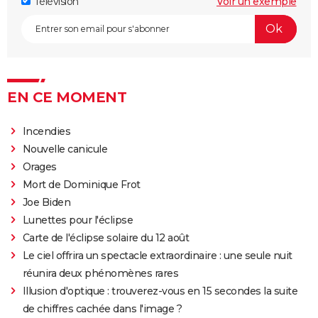
Télévision
Voir un exemple
par Nicole Kidman, divise les critiques
Titanic : "ça a été un cauchemar à tourner", Kate
Winslet a un mauvais souvenir de cette scène
devenue culte
The Brutalist : la critique est unanime, voici pourquoi
EN CE MOMENT
il faut absolument voir ce film au cinéma
La Haine
Incendies
The Father : synopsis, casting, critiques, bande-
Nouvelle canicule
annonce, seance, streaming...
Orages
Les Passagers de la nuit
Mort de Dominique Frot
Joe Biden
"Babylon" : critiques, séances, avis, casting,
Lunettes pour l'éclipse
streaming, bande-annonce...
Carte de l'éclipse solaire du 12 août
Rocky
Le ciel offrira un spectacle extraordinaire : une seule nuit
La chambre d'à côté : faut-il voir le dernier Pedro
réunira deux phénomènes rares
Almodóvar ? Ce qu'en disent les critiques presse
Illusion d'optique : trouverez-vous en 15 secondes la suite
The Whale
de chiffres cachée dans l'image ?