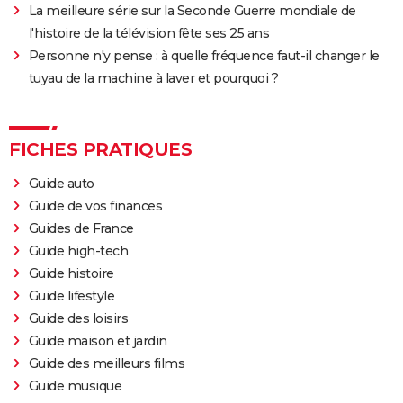
Le Comte de Monte-Cristo : le film avec Pierre Niney
La meilleure série sur la Seconde Guerre mondiale de
est-il inspiré d'une histoire vraie ?
l'histoire de la télévision fête ses 25 ans
Personne n'y pense : à quelle fréquence faut-il changer le
Juré n°2 : s'agit-il (véritablement) du dernier film de
tuyau de la machine à laver et pourquoi ?
Clint Eastwood ?
Le Parrain
Il était une fois en Amérique
FICHES PRATIQUES
Peter von Kant
Guide auto
Nomadland : synopsis, casting, Oscars, photos,
Guide de vos finances
streaming, avis...
Guides de France
Sound of Metal
Guide high-tech
Slalom
Guide histoire
Oh Canada : que vaut le film avec Richard Gere et
Guide lifestyle
Jacob Elordi présenté au Festival de Cannes ?
Guide des loisirs
Guide maison et jardin
Guide des meilleurs films
Guide musique