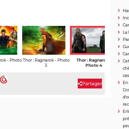
Han
In
Can
La 
Pa
Gue
Car
rok - Photo
Thor : Ragnarok - Photo
Thor : Ragnarok -
Cet
3
Photo 4
chè
cas
En 
Partager
Cos
d'o
rec
Erl
pré
peu