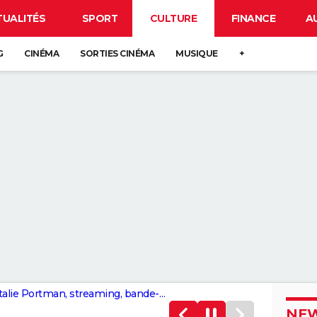
TUALITÉS
SPORT
CULTURE
FINANCE
A
G
CINÉMA
SORTIES CINÉMA
MUSIQUE
+
Thor Ragnarok : synopsis, casting, Natalie Portman, streaming, bande-annonce…
NEW