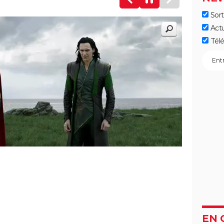
Sort
Act
Télé
EN 