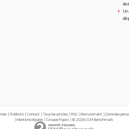
doi
Un 
dép
riale
Publicité
Contact
Tous les articles
RSS
Recrutement
Données perso
Mentions légales
Groupe Figaro
© 2026 CCM Benchmark