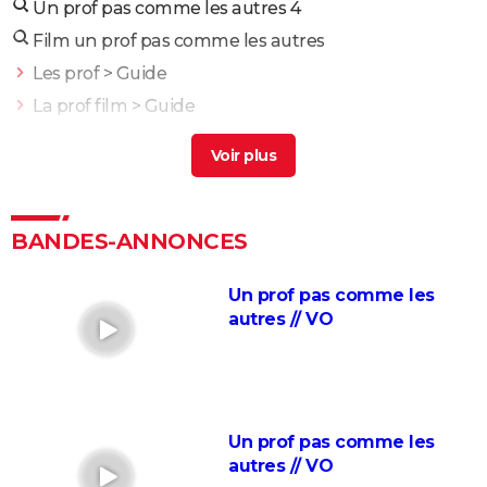
Un prof pas comme les autres 4
Film un prof pas comme les autres
Les prof
> Guide
La prof film
> Guide
Prof et rebelle
> Guide
Les profs 2
> Guide
Esprits rebelles
> Guide
Intouchables : "Sans lui je serais mort de
BANDES-ANNONCES
décomposition", la touchante histoire vraie qui a
inspiré le film culte
Un prof pas comme les
autres // VO
La vie pour de vrai : les retrouvailles de Kad Merad et
Dany Boon au cinéma
Le Dîner de cons : ça a vraiment existé, un célèbre
acteur français s'est même fait piéger
Un prof pas comme les
Adieu Les Cons : synopsis, critique, César, âge, bande-
autres // VO
annonce, avis...