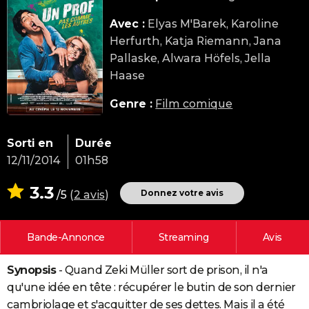
City break
Voyage de noces
Climat
Destinations
Voyage nature
Forum
+
PHOTO
Avec :
Elyas M'Barek, Karoline
Herfurth, Katja Riemann, Jana
GUIDES D'ACHAT
Pallaske, Alwara Höfels, Jella
BONS PLANS
Haase
CARTE DE VOEUX
Genre :
Film comique
Carte Bonne année
Carte Pâques
Carte de Noël
Carte Saint-Valentin
Carte d'anniversaire
DICTIONNAIRE
Sorti en
Durée
Biographies
Expressions
Dictionnaire
Citations
Proverbes
PROGRAMME TV
12/11/2014
01h58
COPAINS D'AVANT
3.3
Donnez votre avis
/5
(
2 avis
)
Se connecter
Collèges
Universités
Service militaire
S'inscrire
Lycées
Primaires
Entreprises
Avis de recherche
AVIS DE DÉCÈS
Bande-Annonce
Streaming
Avis
FORUM
Lifestyle
Sport
Television
Cinema
Bricolage
Culture
Auto
Voyage
Synopsis
- Quand Zeki Müller sort de prison, il n'a
qu'une idée en tête : récupérer le butin de son dernier
cambriolage et s'acquitter de ses dettes. Mais il a été