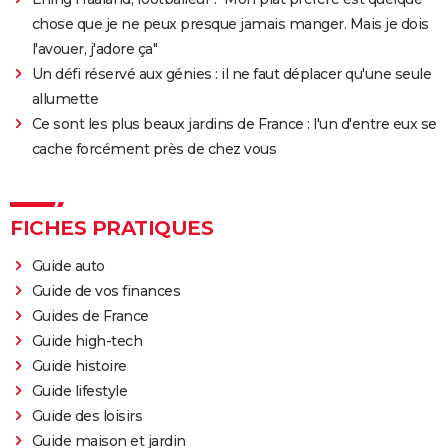
Slalom
chose que je ne peux presque jamais manger. Mais je dois
Oh Canada : que vaut le film avec Richard Gere et
l'avouer, j'adore ça"
Jacob Elordi présenté au Festival de Cannes ?
Un défi réservé aux génies : il ne faut déplacer qu'une seule
allumette
Ce sont les plus beaux jardins de France : l'un d'entre eux se
cache forcément près de chez vous
FICHES PRATIQUES
Guide auto
Guide de vos finances
Guides de France
Guide high-tech
Guide histoire
Guide lifestyle
Guide des loisirs
Guide maison et jardin