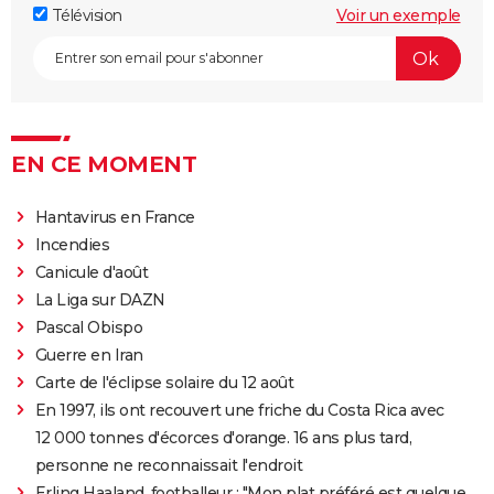
"Babylon" : critiques, séances, avis, casting,
Télévision
Voir un exemple
streaming, bande-annonce...
Rocky
La chambre d'à côté : faut-il voir le dernier Pedro
Almodóvar ? Ce qu'en disent les critiques presse
EN CE MOMENT
The Whale
Le Comte de Monte-Cristo : le film avec Pierre Niney
Hantavirus en France
est-il inspiré d'une histoire vraie ?
Incendies
Juré n°2 : s'agit-il (véritablement) du dernier film de
Canicule d'août
Clint Eastwood ?
La Liga sur DAZN
Le Parrain
Pascal Obispo
Il était une fois en Amérique
Guerre en Iran
Carte de l'éclipse solaire du 12 août
Peter von Kant
En 1997, ils ont recouvert une friche du Costa Rica avec
Nomadland : synopsis, casting, Oscars, photos,
12 000 tonnes d'écorces d'orange. 16 ans plus tard,
streaming, avis...
personne ne reconnaissait l'endroit
Sound of Metal
Erling Haaland, footballeur : "Mon plat préféré est quelque