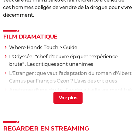
ces hommes obligés de vendre de la drogue pour vivre
décemment.
FILM DRAMATIQUE
Where Hands Touch
> Guide
L'Odyssée : "chef d'oeuvre épique", "expérience
brute"... Les critiques sont unanimes
L'Etranger : que vaut l'adaptation du roman d'Albert
Camus par François Ozon ? L'avis des critiques
Anatomie d'une chute : Sandra a-t-elle vraiment tué
son mari ? Ce qu'en dit la réalisatrice Justine Triet
Les Evadés : synopsis, histoire vraie, casting,
streaming, avis...
Voyage au bout de l'enfer
REGARDER EN STREAMING
Benedetta : le film troublant avec Virginie Efira est-il