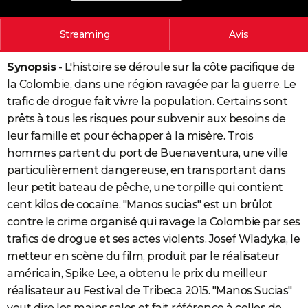
City break
Voyage de noces
Climat
Destinations
Voyage nature
Forum
+
PHOTO
Streaming
Avis
GUIDES D'ACHAT
Synopsis
- L'histoire se déroule sur la côte pacifique de
BONS PLANS
la Colombie, dans une région ravagée par la guerre. Le
CARTE DE VOEUX
trafic de drogue fait vivre la population. Certains sont
prêts à tous les risques pour subvenir aux besoins de
Carte Bonne année
Carte Pâques
Carte de Noël
Carte Saint-Valentin
Carte d'anniversaire
DICTIONNAIRE
leur famille et pour échapper à la misère. Trois
hommes partent du port de Buenaventura, une ville
Biographies
Expressions
Dictionnaire
Citations
Proverbes
PROGRAMME TV
particulièrement dangereuse, en transportant dans
COPAINS D'AVANT
leur petit bateau de pêche, une torpille qui contient
cent kilos de cocaïne. "Manos sucias" est un brûlot
Se connecter
Collèges
Universités
Service militaire
S'inscrire
Lycées
Primaires
Entreprises
Avis de recherche
AVIS DE DÉCÈS
contre le crime organisé qui ravage la Colombie par ses
trafics de drogue et ses actes violents. Josef Wladyka, le
FORUM
metteur en scène du film, produit par le réalisateur
Lifestyle
Sport
Television
Cinema
Bricolage
Culture
Auto
Voyage
américain, Spike Lee, a obtenu le prix du meilleur
réalisateur au Festival de Tribeca 2015. "Manos Sucias"
veut dire les mains sales et fait référence à celles de