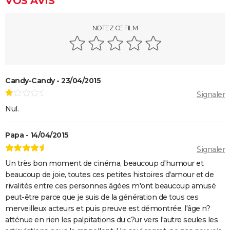
VOS AVIS
Les goûts et les couleurs
Kinds of Kindness : notre critique du dernier film de
NOTEZ CE FILM
Yorgos Lanthimos
May December
The Truman Show
Breakfast Club : synopsis, casting, streaming, avis...
Candy-Candy - 23/04/2015
Signaler
Big Fish
Nul.
Lost in Translation : synopsis, casting, bande-
annonce, streaming, avis...
Papa - 14/04/2015
Juno
Signaler
Rémi sans famille : bande-annonce et date de sortie
Un très bon moment de cinéma, beaucoup d'humour et
du film
beaucoup de joie, toutes ces petites histoires d'amour et de
rivalités entre ces personnes âgées m'ont beaucoup amusé
peut-être parce que je suis de la génération de tous ces
merveilleux acteurs et puis preuve est démontrée, l'âge n?
atténue en rien les palpitations du c?ur vers l'autre seules les