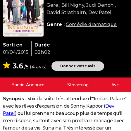
Gere
, Bill Nighy,
Judi Dench
,
City break
Voyage de noces
Climat
Destinations
Voyage nature
Forum
+
PHOTO
David Strathairn, Dev Patel
GUIDES D'ACHAT
Genre :
Comédie dramatique
BONS PLANS
CARTE DE VOEUX
Sorti en
Durée
01/04/2015
02h02
Carte Bonne année
Carte Pâques
Carte de Noël
Carte Saint-Valentin
Carte d'anniversaire
DICTIONNAIRE
3.6
Biographies
Expressions
Dictionnaire
Citations
Proverbes
Donnez votre avis
/5
(
4 avis
)
PROGRAMME TV
COPAINS D'AVANT
Bande-Annonce
Streaming
Avis
Se connecter
Collèges
Universités
Service militaire
S'inscrire
Lycées
Primaires
Entreprises
Avis de recherche
AVIS DE DÉCÈS
Synopsis
- Voici la suite très attendue d'"Indian Palace"
FORUM
avec les rêves d'expansion de Sonny Kapoor (
Dev
Lifestyle
Sport
Television
Cinema
Bricolage
Culture
Auto
Voyage
Patel
) qui lui prennent beaucoup plus de temps qu'il
n'en dispose, surtout avec son prochain mariage avec
l'amour de sa vie, Sunaina. Très intéressé par un