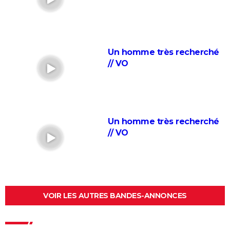
française se dévoile dans une bande-annonce
électrique
Mort sur le Nil : casting, séances, streaming, bande-
annonce, avis...
Un homme très recherché
// VO
Parasite : après le film, où en est le projet de série
pour HBO ?
Insaisissables 3 : de premières images du braquage
magique et une date de sortie annoncée
Un homme très recherché
Decision to leave
// VO
Seven
A Couteaux Tirés : synopsis, casting, streaming, avis,
bande-annonce, interview...
Shutter Island
VOIR LES AUTRES BANDES-ANNONCES
Zodiac : synopsis, casting, bande-annonce, histoire
vraie, streaming...
Black Swan