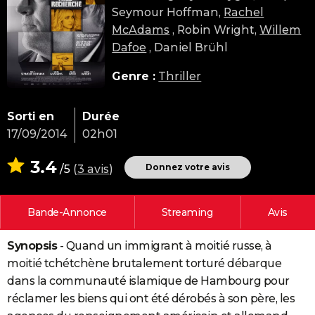
Seymour Hoffman,
Rachel
City break
Voyage de noces
Climat
Destinations
Voyage nature
Forum
+
PHOTO
McAdams
, Robin Wright,
Willem
GUIDES D'ACHAT
Dafoe
, Daniel Brühl
BONS PLANS
Genre :
Thriller
CARTE DE VOEUX
Sorti en
Durée
Carte Bonne année
Carte Pâques
Carte de Noël
Carte Saint-Valentin
Carte d'anniversaire
DICTIONNAIRE
17/09/2014
02h01
Biographies
Expressions
Dictionnaire
Citations
Proverbes
PROGRAMME TV
3.4
Donnez votre avis
/5
(
3 avis
)
COPAINS D'AVANT
Bande-Annonce
Streaming
Avis
Se connecter
Collèges
Universités
Service militaire
S'inscrire
Lycées
Primaires
Entreprises
Avis de recherche
AVIS DE DÉCÈS
Synopsis
- Quand un immigrant à moitié russe, à
FORUM
moitié tchétchène brutalement torturé débarque
Lifestyle
Sport
Television
Cinema
Bricolage
Culture
Auto
Voyage
dans la communauté islamique de Hambourg pour
réclamer les biens qui ont été dérobés à son père, les