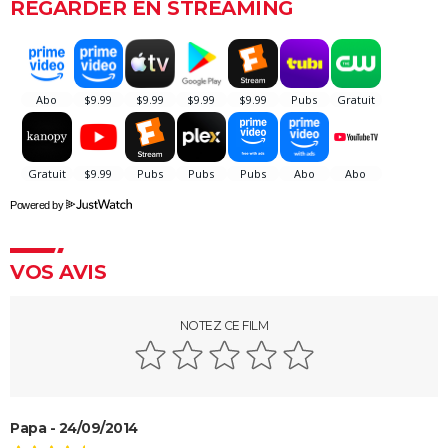
REGARDER EN STREAMING
Psychose
Le Silence des agneaux
Fight Club
Pulp Fiction
Les Crimes du futur
Les Dents de la mer
Drive : Ryan Gosling conduit-il vraiment dans le
Powered by
film ?
American Nightmare
VOS AVIS
Old boy
Maigret : synopsis, casting, Depardieu, avis...
NOTEZ CE FILM
The Dog Stars : le thriller de Ridley Scott se dévoile
dans une nouvelle bande-annonce
Papa - 24/09/2014